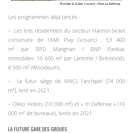
Les programmes déjà lancés
:
–
Les lots résidentiels du secteur Hanriot (volet
construire de l
‘
AMI Play Groues)
:
53
400
m²
par
BPD Marignan / BNP Paribas
Immobilier
,
10
600
m²
par
Lamotte
/
Brémond)
,
8
500 m² (Woodeum)
;
–
L
e futur siège de V
INCI
, l
‘
a
rchipel (74
000
m²),
livré en 2021
;
– Okko Hotels (10 000 m²) et « In Défense » (10
000 m² de bureaux), livrés en 2021.
LA FUTURE GARE DES GROUES