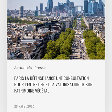
pour
l’entretien
et
la
valorisation
de
son
patrimoine
végétal
Actualités
Presse
PARIS LA DÉFENSE LANCE UNE CONSULTATION
POUR L’ENTRETIEN ET LA VALORISATION DE SON
PATRIMOINE VÉGÉTAL
23 juillet 2026