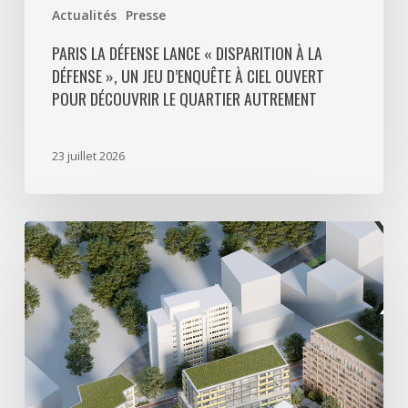
ouvert
Actualités
Presse
pour
découvrir
PARIS LA DÉFENSE LANCE « DISPARITION À LA
DÉFENSE », UN JEU D’ENQUÊTE À CIEL OUVERT
le
POUR DÉCOUVRIR LE QUARTIER AUTREMENT
quartier
autrement
23 juillet 2026
Avec
5
actes
signés
pour
créer
64
000