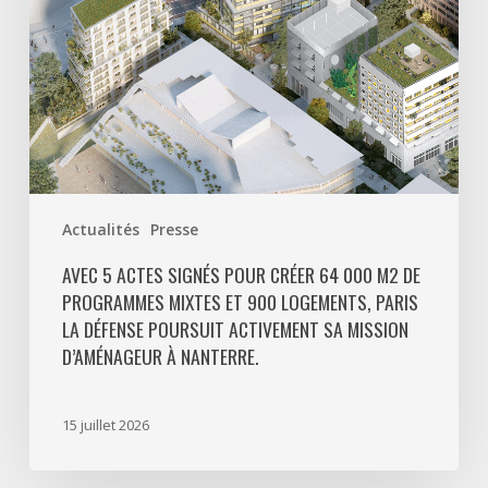
m2
de
programmes
mixtes
et
900
logements,
Paris
Actualités
Presse
La
Défense
AVEC 5 ACTES SIGNÉS POUR CRÉER 64 000 M2 DE
PROGRAMMES MIXTES ET 900 LOGEMENTS, PARIS
poursuit
LA DÉFENSE POURSUIT ACTIVEMENT SA MISSION
activement
D’AMÉNAGEUR À NANTERRE.
sa
mission
d’aménageur
15 juillet 2026
à
Nanterre.