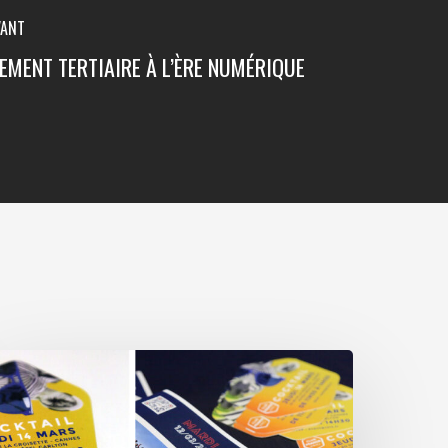
VANT
EMENT TERTIAIRE À L’ÈRE NUMÉRIQUE
n
ocktail
lub
rance