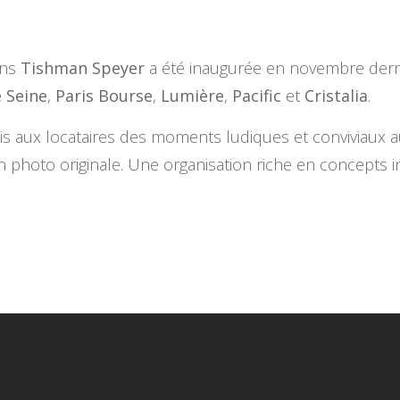
ons
Tishman Speyer
a été inaugurée en novembre derni
 Seine
,
Paris Bourse
,
Lumière
,
Pacific
et
Cristalia
.
fois aux locataires des moments ludiques et conviviaux 
hoto originale. Une organisation riche en concepts ins