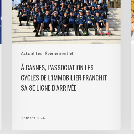
Cycles
s
de
l
l’Immobilier
b
franchit
d
sa
C
8e
ligne
Actualités
Événementiel
d’arrivée
À CANNES, L’ASSOCIATION LES
CYCLES DE L’IMMOBILIER FRANCHIT
SA 8E LIGNE D’ARRIVÉE
12 mars 2024