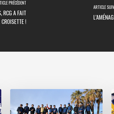
TICLE PRÉCÉDENT
ARTICLE SUI
, RCG A FAIT
L’AMÉNAG
 CROISETTE !
À
U
Cannes,
c
l’association
C
Les
F