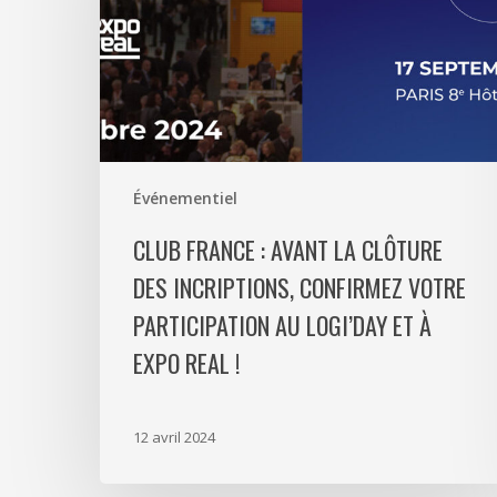
la
clôture
des
incriptions,
confirmez
votre
participation
Événementiel
au
CLUB FRANCE : AVANT LA CLÔTURE
Logi’day
et
DES INCRIPTIONS, CONFIRMEZ VOTRE
à
PARTICIPATION AU LOGI’DAY ET À
Expo
EXPO REAL !
Real
!
12 avril 2024