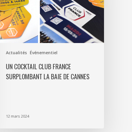
urplombant
a
aie
e
annes
Actualités
Événementiel
UN COCKTAIL CLUB FRANCE
SURPLOMBANT LA BAIE DE CANNES
12 mars 2024