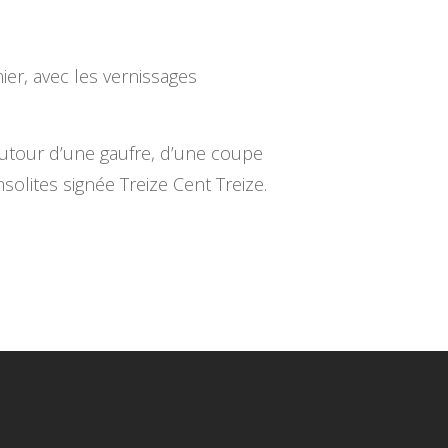
er, avec les vernissages
autour d’une gaufre, d’une coupe
olites signée Treize Cent Treize.