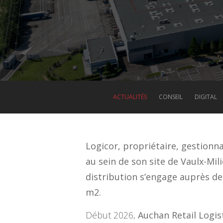
ACTUALITÉS
CONSEIL
DIGITAL
Logicor, propriétaire, gestionn
au sein de son site de Vaulx-Mil
distribution s’engage auprès de 
m2.
Début 2026,
Auchan Retail Logis