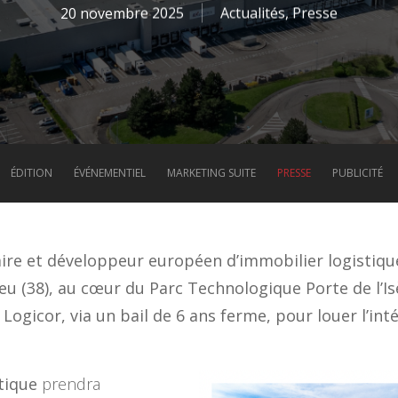
20 novembre 2025
Actualités
,
Presse
ÉDITION
ÉVÉNEMENTIEL
MARKETING SUITE
PRESSE
PUBLICITÉ
aire et développeur européen d’immobilier logistique
ieu (38), au cœur du Parc Technologique Porte de l’I
Logicor, via un bail de 6 ans ferme, pour louer l’int
tique
prendra