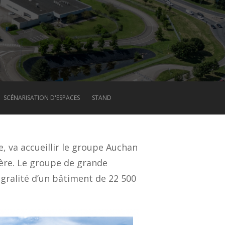
SCÉNARISATION D'ESPACES
STAND
, va accueillir le groupe Auchan
sère. Le groupe de grande
égralité d’un bâtiment de 22 500