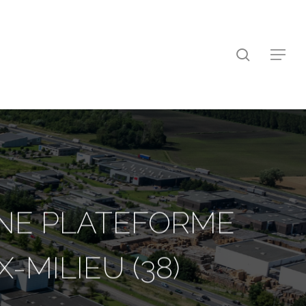
search
Menu
UNE PLATEFORME
-MILIEU (38)