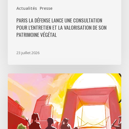
Actualités
Presse
PARIS LA DÉFENSE LANCE UNE CONSULTATION
POUR L’ENTRETIEN ET LA VALORISATION DE SON
PATRIMOINE VÉGÉTAL
23 juillet 2026
Paris
La
Défense
lance
«
Disparition
à