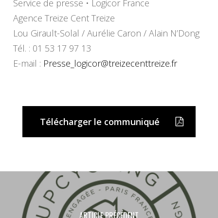
Service de presse • Logicor France
Agence Treize Cent Treize
Lou Girault-Solal / Aurélie Caron / Alain N’Dong
Tél. : 01 53 17 97 13
E-mail :
Presse_logicor@
treizecenttreize.fr
Télécharger le communiqué
ARTICLE PRÉCÉDENT