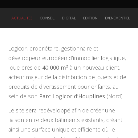
ACTUALITÉS
CONSEIL
DIGITAL
ÉDITION
ÉVÉNEMENTIEL
Logicor, propriétaire, gestionnaire et
développeur européen d’immobilier logistique,
loue près de
40 000 m²
à un nouveau client,
acteur majeur de la distribution de jouets et de
produits de divertissement pour enfants, au
sein de son
Parc Logicor d’Houplines
(Nord).
Le site sera redéveloppé afin de créer une
liaison entre deux bâtiments existants, créant
ainsi une surface unique et efficiente où le