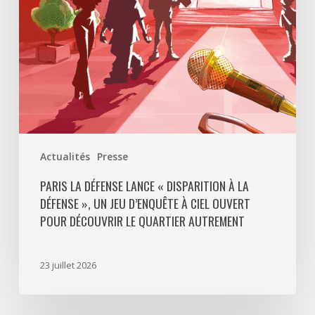
La
Défense
»,
un
jeu
d’enquête
à
ciel
ouvert
Actualités
Presse
pour
découvrir
PARIS LA DÉFENSE LANCE « DISPARITION À LA
DÉFENSE », UN JEU D’ENQUÊTE À CIEL OUVERT
le
POUR DÉCOUVRIR LE QUARTIER AUTREMENT
quartier
autrement
23 juillet 2026