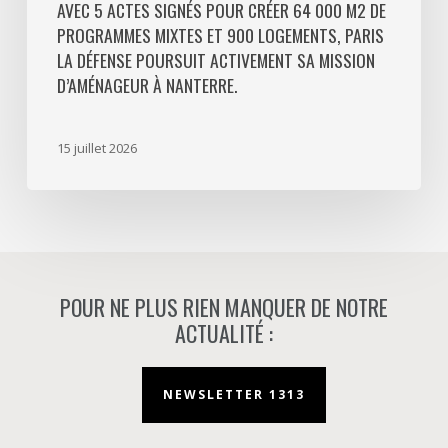
Défense
AVEC 5 ACTES SIGNÉS POUR CRÉER 64 000 M2 DE
PROGRAMMES MIXTES ET 900 LOGEMENTS, PARIS
poursuit
LA DÉFENSE POURSUIT ACTIVEMENT SA MISSION
activement
D’AMÉNAGEUR À NANTERRE.
sa
mission
d’aménageur
15 juillet 2026
à
Nanterre.
POUR NE PLUS RIEN MANQUER DE NOTRE
ACTUALITÉ :
NEWSLETTER 1313