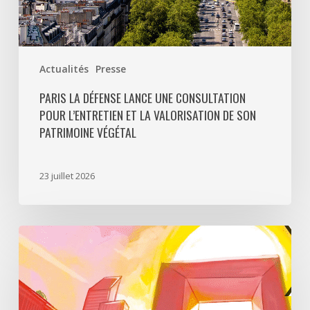
son
patrimoine
végétal
Actualités
Presse
PARIS LA DÉFENSE LANCE UNE CONSULTATION
POUR L’ENTRETIEN ET LA VALORISATION DE SON
PATRIMOINE VÉGÉTAL
23 juillet 2026
Paris
La
Défense
lance
«