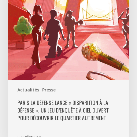
Disparition
à
La
Défense
»,
un
jeu
d’enquête
à
ciel
ouvert
Actualités
Presse
pour
découvrir
PARIS LA DÉFENSE LANCE « DISPARITION À LA
DÉFENSE », UN JEU D’ENQUÊTE À CIEL OUVERT
le
POUR DÉCOUVRIR LE QUARTIER AUTREMENT
quartier
autrement