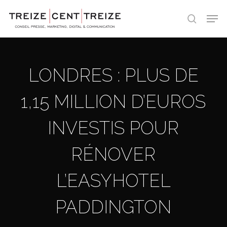
Skip
Men
to
search
main
content
LONDRES : PLUS DE
1,15 MILLION D’EUROS
INVESTIS POUR
RÉNOVER
L’EASYHOTEL
PADDINGTON