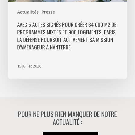
Paris
Actualités
Presse
La
Défense
AVEC 5 ACTES SIGNÉS POUR CRÉER 64 000 M2 DE
PROGRAMMES MIXTES ET 900 LOGEMENTS, PARIS
poursuit
LA DÉFENSE POURSUIT ACTIVEMENT SA MISSION
activement
D’AMÉNAGEUR À NANTERRE.
sa
mission
d’aménageur
15 juillet 2026
à
Nanterre.
POUR NE PLUS RIEN MANQUER DE NOTRE
ACTUALITÉ :