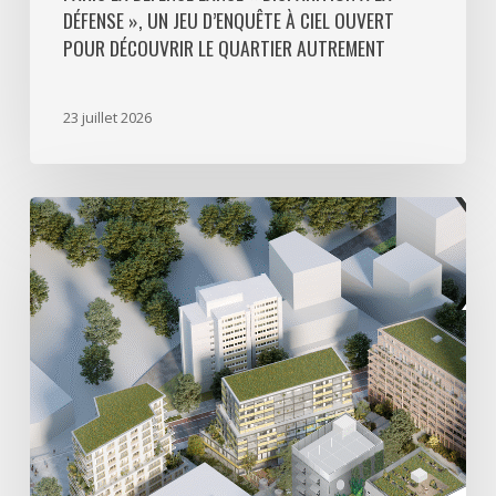
DÉFENSE », UN JEU D’ENQUÊTE À CIEL OUVERT
le
POUR DÉCOUVRIR LE QUARTIER AUTREMENT
quartier
autrement
23 juillet 2026
Avec
5
actes
signés
pour
créer
64
000
m2
de