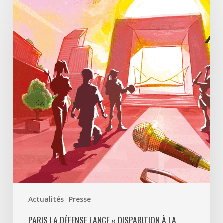
La
Défense
lance
«
Disparition
à
La
Défense
»,
un
jeu
d’enquête
à
ciel
ouvert
Actualités
Presse
pour
découvrir
PARIS LA DÉFENSE LANCE « DISPARITION À LA