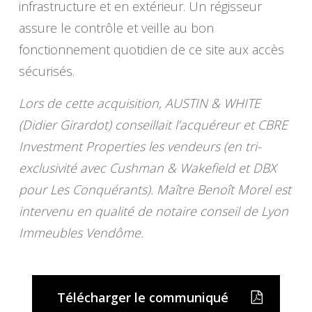
infrastructure et en extérieur. Un régisseur
assure le contrôle et veille au bon
fonctionnement quotidien de ce site aux accès
sécurisés.
Lors de cette acquisition, AUSTIN & WHITE
(Didier Girardot) conseillait l’acquéreur et CBRE
Investment Properties les vendeurs (en tri-
exclusivité avec Cushman & Wakefield et DBX
pour Les Conquérants). Maître Benoît Morel est
intervenu en qualité de notaire conseil de Lyon
Immeubles Vendôme.
Télécharger le communiqué