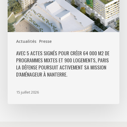
programmes
mixtes
et
900
logements,
Paris
Actualités
Presse
La
Défense
AVEC 5 ACTES SIGNÉS POUR CRÉER 64 000 M2 DE
PROGRAMMES MIXTES ET 900 LOGEMENTS, PARIS
poursuit
LA DÉFENSE POURSUIT ACTIVEMENT SA MISSION
activement
D’AMÉNAGEUR À NANTERRE.
sa
mission
d’aménageur
15 juillet 2026
à
Nanterre.