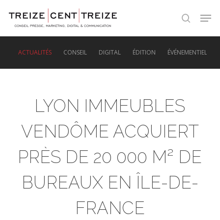
Skip
Men
to
search
main
content
ACTUALITÉS
CONSEIL
DIGITAL
ÉDITION
ÉVÉNEMENTIEL
LYON IMMEUBLES
VENDÔME ACQUIERT
PRÈS DE 20 000 M² DE
BUREAUX EN ÎLE-DE-
FRANCE