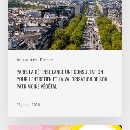
et
la
valorisation
de
son
patrimoine
végétal
Actualités
Presse
PARIS LA DÉFENSE LANCE UNE CONSULTATION
POUR L’ENTRETIEN ET LA VALORISATION DE SON
PATRIMOINE VÉGÉTAL
23 juillet 2026
Paris