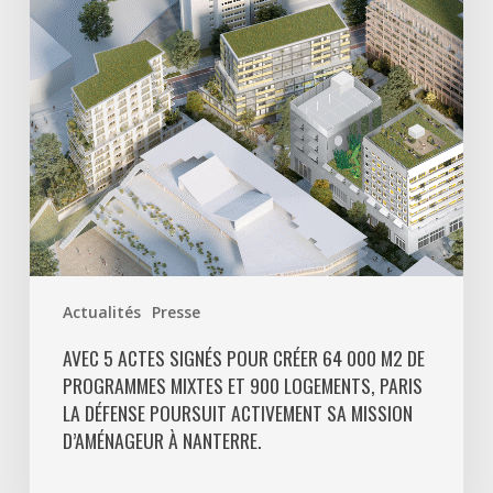
créer
64
000
m2
de
programmes
mixtes
et
900
logements,
Paris
Actualités
Presse
La
Défense
AVEC 5 ACTES SIGNÉS POUR CRÉER 64 000 M2 DE
PROGRAMMES MIXTES ET 900 LOGEMENTS, PARIS
poursuit
LA DÉFENSE POURSUIT ACTIVEMENT SA MISSION
activement
D’AMÉNAGEUR À NANTERRE.
sa
mission