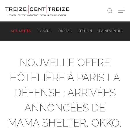
Skip
Men
to
search
main
content
ACTUALITÉS
CONSEIL
DIGITAL
ÉDITION
ÉVÉNEMENTIEL
NOUVELLE OFFRE
HÔTELIÈRE À PARIS LA
DÉFENSE : ARRIVÉES
ANNONCÉES DE
MAMA SHELTER, OKKO,