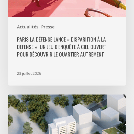
à
ciel
ouvert
Actualités
Presse
pour
découvrir
PARIS LA DÉFENSE LANCE « DISPARITION À LA
DÉFENSE », UN JEU D’ENQUÊTE À CIEL OUVERT
le
POUR DÉCOUVRIR LE QUARTIER AUTREMENT
quartier
autrement
23 juillet 2026
Avec
5
actes
signés
pour