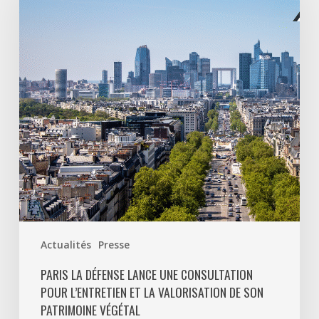
lance
une
consultation
pour
l’entretien
et
la
valorisation
de
son
patrimoine
végétal
Actualités
Presse
PARIS LA DÉFENSE LANCE UNE CONSULTATION
POUR L’ENTRETIEN ET LA VALORISATION DE SON
PATRIMOINE VÉGÉTAL