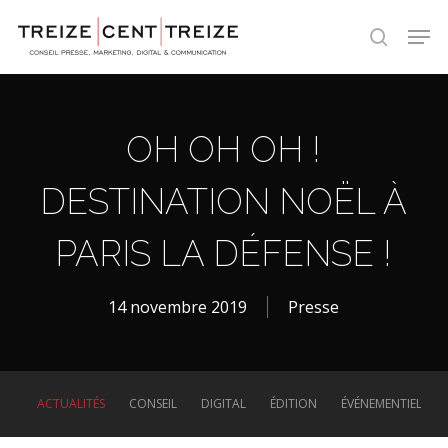
Skip
Men
to
search
main
content
OH OH OH !
DESTINATION NOËL À
PARIS LA DÉFENSE !
14 novembre 2019
Presse
ACTUALITÉS
CONSEIL
DIGITAL
ÉDITION
ÉVÉNEMENTIEL