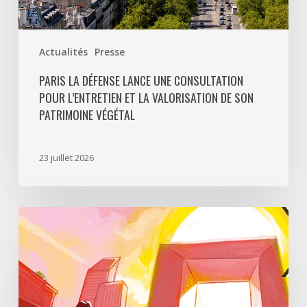
patrimoine
végétal
Actualités
Presse
PARIS LA DÉFENSE LANCE UNE CONSULTATION
POUR L’ENTRETIEN ET LA VALORISATION DE SON
PATRIMOINE VÉGÉTAL
23 juillet 2026
Paris
La
Défense
lance
«
Disparition