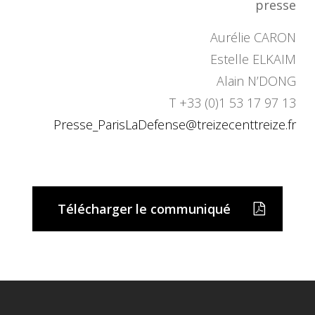
presse
Aurélie CARON
Estelle ELKAIM
Alain N’DONG
T +33 (0)1 53 17 97 13
Presse_ParisLaDefense@
treizecenttreize.fr
Télécharger le communiqué