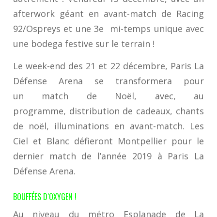
afterwork géant en avant-match
de Racing
92/Ospreys et une
3
e
mi-temps unique
a
vec
une
bodega
festive
sur le terrain
!
Le week-end des 21 et 22 décembre, Paris La
Défense Arena se transformera pour
un
m
atch de Noël, avec
,
au
programme
,
distribution de cadeaux, chants
de noël, illuminations en avant-match
. Les
Ciel et Blanc défieront Montpellier pour le
dernier match de l’année 2019 à Paris La
Défense Arena.
BOUFFÉES D
‘
OXYGEN
!
Au niveau du métro Esplanade de La