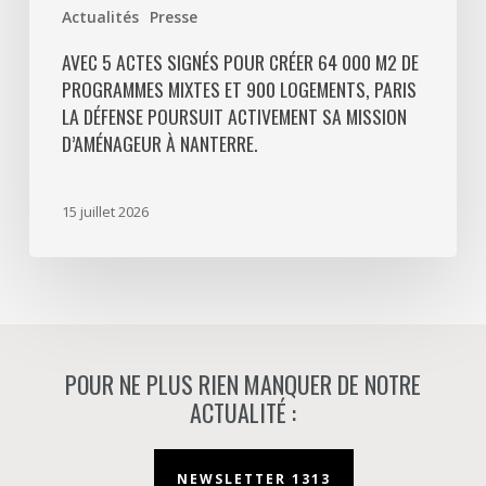
Paris
Actualités
Presse
La
Défense
AVEC 5 ACTES SIGNÉS POUR CRÉER 64 000 M2 DE
PROGRAMMES MIXTES ET 900 LOGEMENTS, PARIS
poursuit
LA DÉFENSE POURSUIT ACTIVEMENT SA MISSION
activement
D’AMÉNAGEUR À NANTERRE.
sa
mission
d’aménageur
15 juillet 2026
à
Nanterre.
POUR NE PLUS RIEN MANQUER DE NOTRE
ACTUALITÉ :
NEWSLETTER 1313