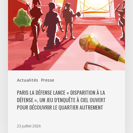
à
La
Défense
»,
un
jeu
d’enquête
à
ciel
ouvert
Actualités
Presse
pour
découvrir
PARIS LA DÉFENSE LANCE « DISPARITION À LA
DÉFENSE », UN JEU D’ENQUÊTE À CIEL OUVERT
le
POUR DÉCOUVRIR LE QUARTIER AUTREMENT
quartier
autrement
23 juillet 2026