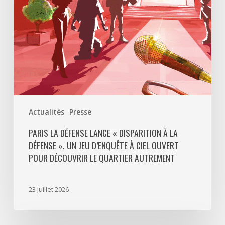
La
Défense
»,
un
jeu
d’enquête
à
ciel
ouvert
Actualités
Presse
pour
découvrir
PARIS LA DÉFENSE LANCE « DISPARITION À LA
DÉFENSE », UN JEU D’ENQUÊTE À CIEL OUVERT
le
POUR DÉCOUVRIR LE QUARTIER AUTREMENT
quartier
autrement
23 juillet 2026