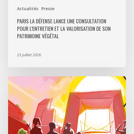
Actualités
Presse
PARIS LA DÉFENSE LANCE UNE CONSULTATION
POUR L’ENTRETIEN ET LA VALORISATION DE SON
PATRIMOINE VÉGÉTAL
23 juillet 2026
Paris
La
Défense
lance
«
Disparition
à