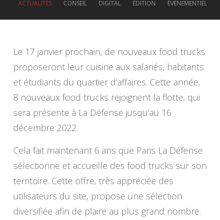
ACTUALITÉS
CONSEIL
DIGITAL
ÉDITION
ÉVÉNEMENTIEL
Le 17 janvier prochain, de nouveaux food trucks
proposeront leur cuisine aux salariés, habitants
et étudiants du quartier d’affaires. Cette année,
8 nouveaux food trucks rejoignent la flotte, qui
sera présente à La Défense jusqu’au 16
décembre 2022.
Cela fait maintenant 6 ans que Paris La Défense
sélectionne et accueille des food trucks sur son
territoire. Cette offre, très appréciée des
utilisateurs du site, propose une sélection
diversifiée afin de plaire au plus grand nombre.