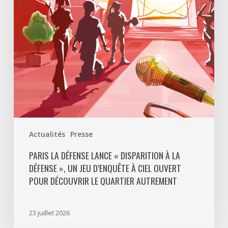
à
La
Défense
»,
un
jeu
d’enquête
à
ciel
ouvert
Actualités
Presse
pour
découvrir
PARIS LA DÉFENSE LANCE « DISPARITION À LA
DÉFENSE », UN JEU D’ENQUÊTE À CIEL OUVERT
le
POUR DÉCOUVRIR LE QUARTIER AUTREMENT
quartier
autrement
23 juillet 2026