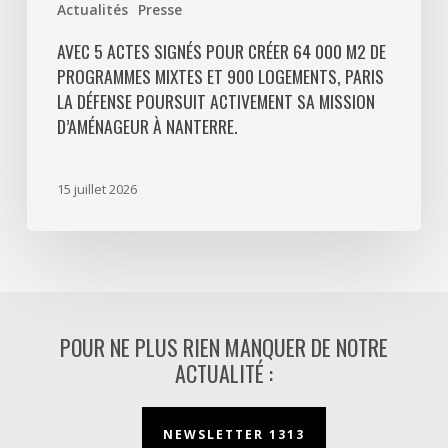
Actualités
Presse
La
Défense
AVEC 5 ACTES SIGNÉS POUR CRÉER 64 000 M2 DE
PROGRAMMES MIXTES ET 900 LOGEMENTS, PARIS
poursuit
LA DÉFENSE POURSUIT ACTIVEMENT SA MISSION
activement
D’AMÉNAGEUR À NANTERRE.
sa
mission
d’aménageur
15 juillet 2026
à
Nanterre.
POUR NE PLUS RIEN MANQUER DE NOTRE
ACTUALITÉ :
NEWSLETTER 1313