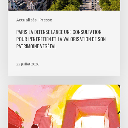
patrimoine
végétal
Actualités
Presse
PARIS LA DÉFENSE LANCE UNE CONSULTATION
POUR L’ENTRETIEN ET LA VALORISATION DE SON
PATRIMOINE VÉGÉTAL
23 juillet 2026
Paris
La
Défense
lance
«
Disparition