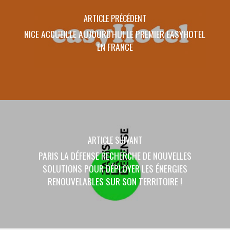
ARTICLE PRÉCÉDENT
NICE ACCUEILLE AUJOURD'HUI LE PREMIER EASYHOTEL
EN FRANCE
ARTICLE SUIVANT
PARIS LA DÉFENSE RECHERCHE DE NOUVELLES
SOLUTIONS POUR DÉPLOYER LES ÉNERGIES
RENOUVELABLES SUR SON TERRITOIRE !