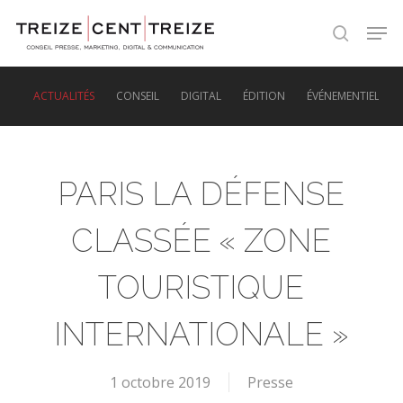
Skip
Men
to
search
main
content
ACTUALITÉS
CONSEIL
DIGITAL
ÉDITION
ÉVÉNEMENTIEL
PARIS LA DÉFENSE
CLASSÉE « ZONE
TOURISTIQUE
INTERNATIONALE »
1 octobre 2019
Presse