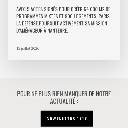
La
Défense
AVEC 5 ACTES SIGNÉS POUR CRÉER 64 000 M2 DE
PROGRAMMES MIXTES ET 900 LOGEMENTS, PARIS
poursuit
LA DÉFENSE POURSUIT ACTIVEMENT SA MISSION
activement
D’AMÉNAGEUR À NANTERRE.
sa
mission
d’aménageur
15 juillet 2026
à
Nanterre.
POUR NE PLUS RIEN MANQUER DE NOTRE
ACTUALITÉ :
NEWSLETTER 1313