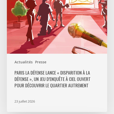
La
Défense
»,
un
jeu
d’enquête
à
ciel
ouvert
Actualités
Presse
pour
découvrir
PARIS LA DÉFENSE LANCE « DISPARITION À LA
DÉFENSE », UN JEU D’ENQUÊTE À CIEL OUVERT
le
POUR DÉCOUVRIR LE QUARTIER AUTREMENT
quartier
autrement
23 juillet 2026