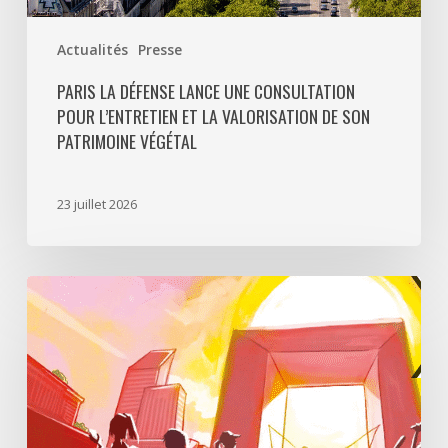
végétal
Actualités
Presse
PARIS LA DÉFENSE LANCE UNE CONSULTATION
POUR L’ENTRETIEN ET LA VALORISATION DE SON
PATRIMOINE VÉGÉTAL
23 juillet 2026
Paris
La
Défense
lance
«
Disparition
à