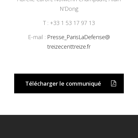
N’Dong
T : +33 1 53 17 97 13
E-mail :
Presse_ParisLaDefense@
treizecenttreize.fr
Télécharger le communiqué