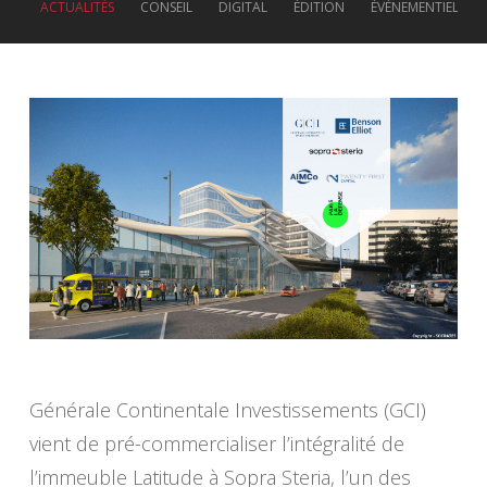
ACTUALITÉS
CONSEIL
DIGITAL
ÉDITION
ÉVÉNEMENTIEL
Générale Continentale Investissements (GCI)
vient de pré-commercialiser l’intégralité de
l’immeuble Latitude à Sopra Steria, l’un des