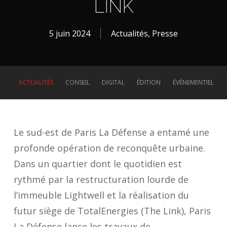
LINK
5 juin 2024
Actualités
,
Presse
ACTUALITÉS
CONSEIL
DIGITAL
ÉDITION
ÉVÉNEMENTIEL
Le sud-est de Paris La Défense a entamé une
profonde opération de reconquête urbaine.
Dans un quartier dont le quotidien est
rythmé par la restructuration lourde de
l’immeuble
Lightwell
et la réalisation du
futur siège de TotalEnergies (
The Link
), Paris
La Défense lance les travaux de