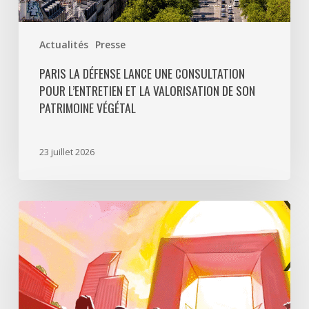
végétal
Actualités
Presse
PARIS LA DÉFENSE LANCE UNE CONSULTATION
POUR L’ENTRETIEN ET LA VALORISATION DE SON
PATRIMOINE VÉGÉTAL
23 juillet 2026
Paris
La
Défense
lance
«
Disparition