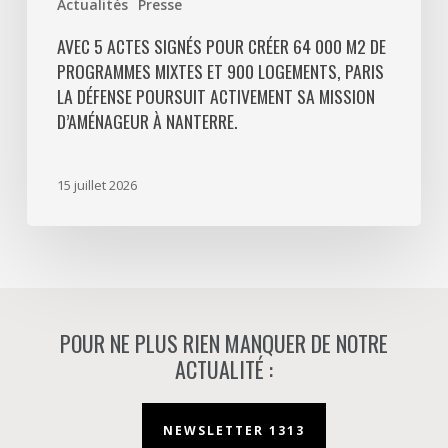
Actualités
Presse
La
Défense
AVEC 5 ACTES SIGNÉS POUR CRÉER 64 000 M2 DE
PROGRAMMES MIXTES ET 900 LOGEMENTS, PARIS
poursuit
LA DÉFENSE POURSUIT ACTIVEMENT SA MISSION
activement
D’AMÉNAGEUR À NANTERRE.
sa
mission
d’aménageur
15 juillet 2026
à
Nanterre.
POUR NE PLUS RIEN MANQUER DE NOTRE
ACTUALITÉ :
NEWSLETTER 1313