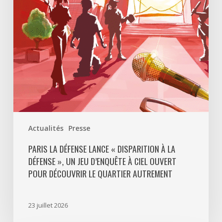
à
La
Défense
»,
un
jeu
d’enquête
à
ciel
ouvert
Actualités
Presse
pour
découvrir
PARIS LA DÉFENSE LANCE « DISPARITION À LA
DÉFENSE », UN JEU D’ENQUÊTE À CIEL OUVERT
le
POUR DÉCOUVRIR LE QUARTIER AUTREMENT
quartier
autrement
23 juillet 2026