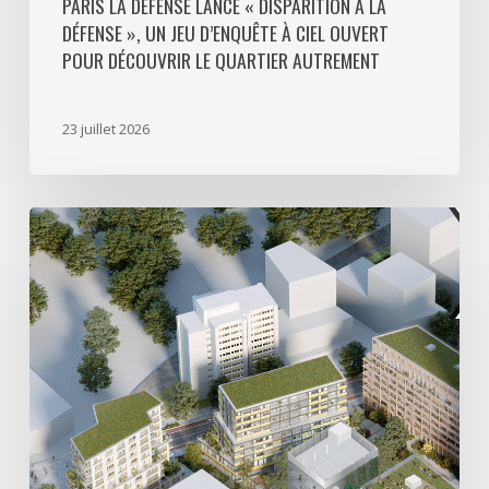
découvrir
PARIS LA DÉFENSE LANCE « DISPARITION À LA
DÉFENSE », UN JEU D’ENQUÊTE À CIEL OUVERT
le
POUR DÉCOUVRIR LE QUARTIER AUTREMENT
quartier
autrement
23 juillet 2026
Avec
5
actes
signés
pour
créer
64
000
m2
de