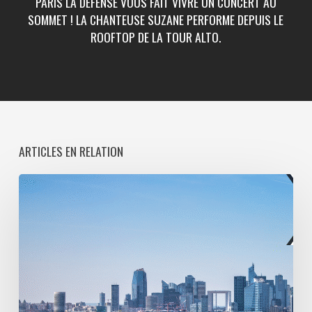
PARIS LA DÉFENSE VOUS FAIT VIVRE UN CONCERT AU
SOMMET ! LA CHANTEUSE SUZANE PERFORME DEPUIS LE
ROOFTOP DE LA TOUR ALTO.
ARTICLES EN RELATION
Paris
La
Défense
lance
une
consultation
pour
l’entretien