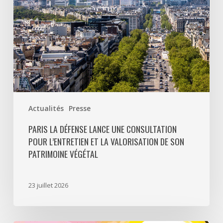
et
la
valorisation
de
son
patrimoine
végétal
Actualités
Presse
PARIS LA DÉFENSE LANCE UNE CONSULTATION
POUR L’ENTRETIEN ET LA VALORISATION DE SON
PATRIMOINE VÉGÉTAL
23 juillet 2026