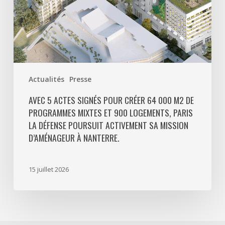
programmes
mixtes
et
900
logements,
Paris
Actualités
Presse
La
Défense
AVEC 5 ACTES SIGNÉS POUR CRÉER 64 000 M2 DE
PROGRAMMES MIXTES ET 900 LOGEMENTS, PARIS
poursuit
LA DÉFENSE POURSUIT ACTIVEMENT SA MISSION
activement
D’AMÉNAGEUR À NANTERRE.
sa
mission
d’aménageur
15 juillet 2026
à
Nanterre.