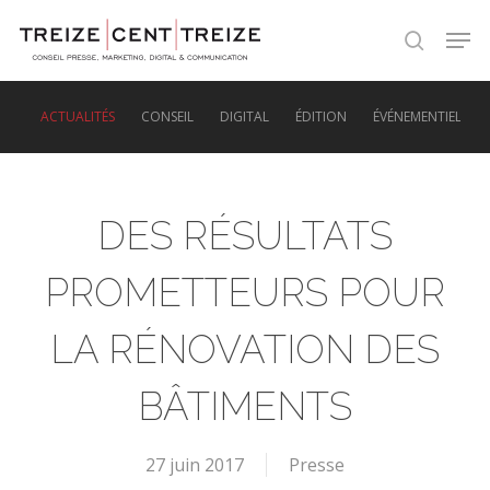
Skip
Men
to
search
main
content
ACTUALITÉS
CONSEIL
DIGITAL
ÉDITION
ÉVÉNEMENTIEL
DES RÉSULTATS
PROMETTEURS POUR
LA RÉNOVATION DES
BÂTIMENTS
27 juin 2017
Presse