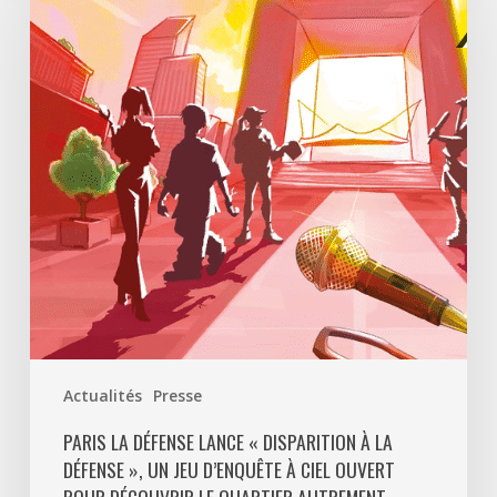
Défense
lance
«
Disparition
à
La
Défense
»,
un
jeu
d’enquête
à
ciel
ouvert
Actualités
Presse
pour
découvrir
PARIS LA DÉFENSE LANCE « DISPARITION À LA
DÉFENSE », UN JEU D’ENQUÊTE À CIEL OUVERT
le
quartier