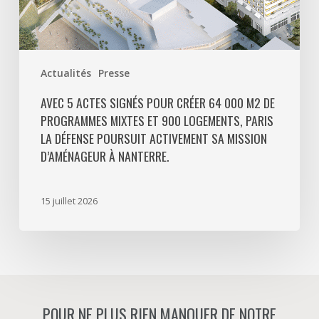
et
900
logements,
Paris
Actualités
Presse
La
Défense
AVEC 5 ACTES SIGNÉS POUR CRÉER 64 000 M2 DE
PROGRAMMES MIXTES ET 900 LOGEMENTS, PARIS
poursuit
LA DÉFENSE POURSUIT ACTIVEMENT SA MISSION
activement
D’AMÉNAGEUR À NANTERRE.
sa
mission
d’aménageur
15 juillet 2026
à
Nanterre.
POUR NE PLUS RIEN MANQUER DE NOTRE