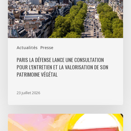
valorisation
de
son
patrimoine
végétal
Actualités
Presse
PARIS LA DÉFENSE LANCE UNE CONSULTATION
POUR L’ENTRETIEN ET LA VALORISATION DE SON
PATRIMOINE VÉGÉTAL
23 juillet 2026
Paris
La