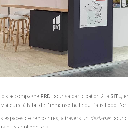
e fois accompagné
PRD
pour sa participation à la
SITL
, 
visiteurs, à l’abri de l’immense halle du Paris Expo Port
é des espaces de rencontres, à travers un
desk-bar
pour de
s plus confidentiels.