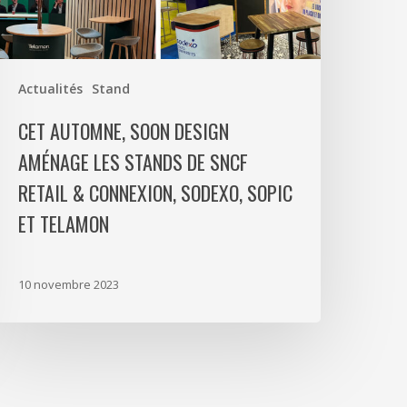
e
NCF
etail
&
Actualités
Stand
onnexion,
CET AUTOMNE, SOON DESIGN
odexo,
OPIC
AMÉNAGE LES STANDS DE SNCF
t
RETAIL & CONNEXION, SODEXO, SOPIC
elamon
ET TELAMON
10 novembre 2023