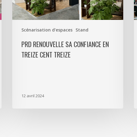
Treize
d
S
R
Scénarisation d'espaces
Stand
C
PRD RENOUVELLE SA CONFIANCE EN
S
S
TREIZE CENT TREIZE
e
T
12 avril 2024