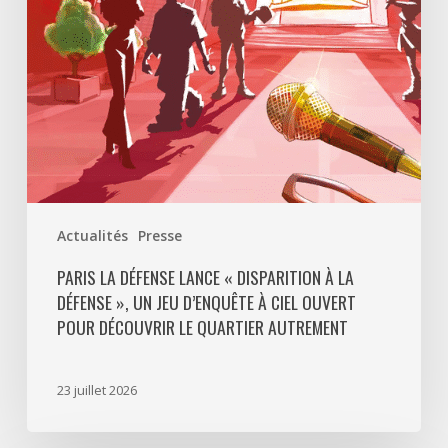
La
Défense
»,
un
jeu
d’enquête
à
ciel
ouvert
Actualités
Presse
pour
découvrir
PARIS LA DÉFENSE LANCE « DISPARITION À LA
DÉFENSE », UN JEU D’ENQUÊTE À CIEL OUVERT
le
POUR DÉCOUVRIR LE QUARTIER AUTREMENT
quartier
autrement
23 juillet 2026