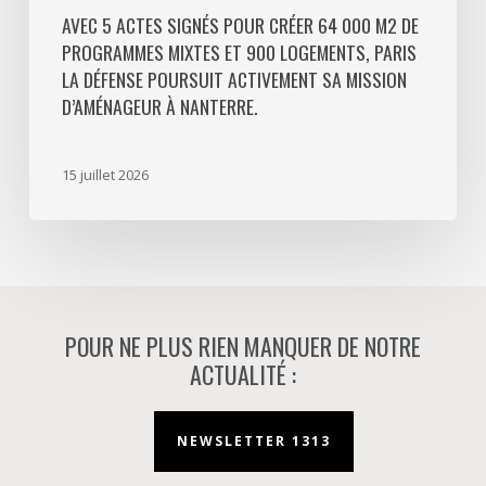
Défense
AVEC 5 ACTES SIGNÉS POUR CRÉER 64 000 M2 DE
PROGRAMMES MIXTES ET 900 LOGEMENTS, PARIS
poursuit
LA DÉFENSE POURSUIT ACTIVEMENT SA MISSION
activement
D’AMÉNAGEUR À NANTERRE.
sa
mission
d’aménageur
15 juillet 2026
à
Nanterre.
POUR NE PLUS RIEN MANQUER DE NOTRE
ACTUALITÉ :
NEWSLETTER 1313