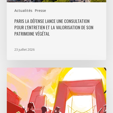
végétal
Actualités
Presse
PARIS LA DÉFENSE LANCE UNE CONSULTATION
POUR L’ENTRETIEN ET LA VALORISATION DE SON
PATRIMOINE VÉGÉTAL
23 juillet 2026
Paris
La
Défense
lance
«
Disparition
à