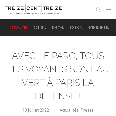
Skip
Men
to
search
main
content
ACTUALITÉS
CONSEIL
DIGITAL
ÉDITION
ÉVÉNEMENTIEL
AVEC LE PARC, TOUS
LES VOYANTS SONT AU
VERT À PARIS LA
DÉFENSE !
13 juillet 2022
Actualités
,
Presse