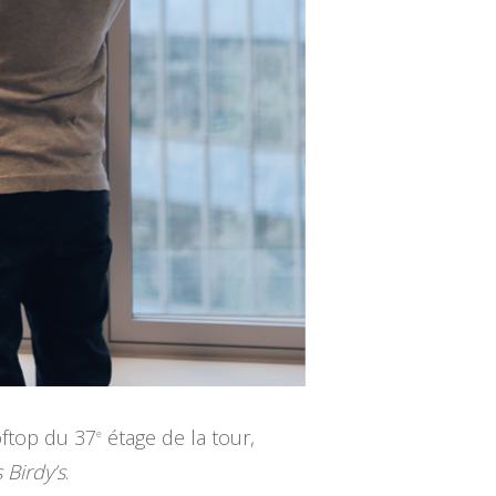
ooftop du 37
étage de la tour,
e
 Birdy’s
.