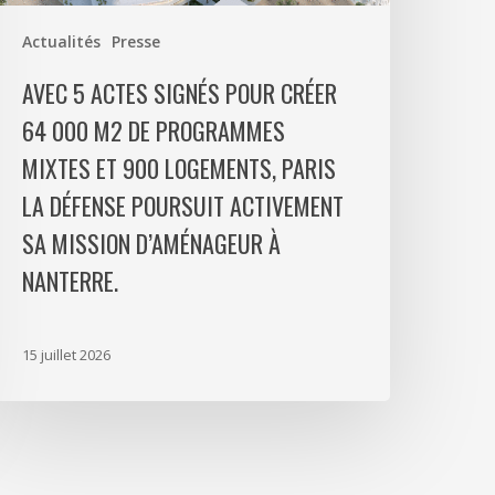
e
Actualités
Presse
rogrammes
ixtes
AVEC 5 ACTES SIGNÉS POUR CRÉER
t
64 000 M2 DE PROGRAMMES
00
MIXTES ET 900 LOGEMENTS, PARIS
ogements,
aris
LA DÉFENSE POURSUIT ACTIVEMENT
a
SA MISSION D’AMÉNAGEUR À
éfense
NANTERRE.
oursuit
ctivement
a
15 juillet 2026
ission
’aménageur
anterre.