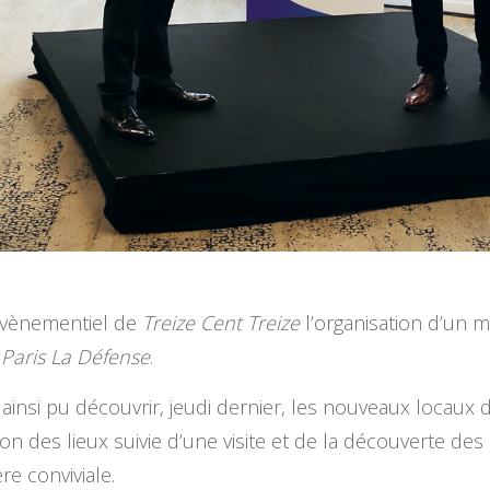
évènementiel de
Treize Cent Treize
l’organisation d’un 
à
Paris La Défense
.
ainsi pu découvrir, jeudi dernier, les nouveaux locaux d
 des lieux suivie d’une visite et de la découverte des 
e conviviale.