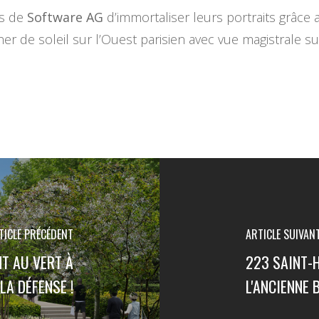
rs de
Software AG
d’immortaliser leurs portraits grâce 
r de soleil sur l’Ouest parisien avec vue magistrale su
TICLE PRÉCÉDENT
ARTICLE SUIVAN
NT AU VERT À
223 SAINT-H
LA DÉFENSE !
L'ANCIENNE 