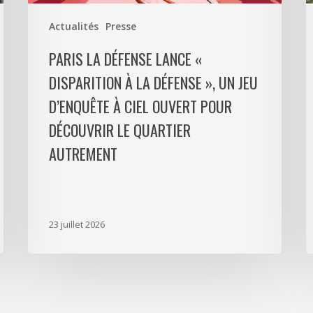
»,
d
Actualités
Presse
un
p
jeu
m
PARIS LA DÉFENSE LANCE «
d’enquête
e
DISPARITION À LA DÉFENSE », UN JEU
à
9
D’ENQUÊTE À CIEL OUVERT POUR
ciel
l
ouvert
P
DÉCOUVRIR LE QUARTIER
pour
L
AUTREMENT
découvrir
D
le
p
quartier
a
autrement
s
23 juillet 2026
m
d
à
N