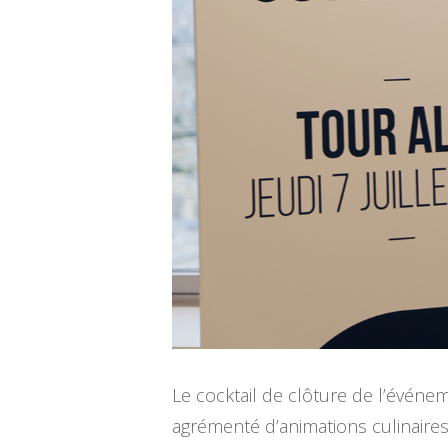
Le cocktail de clôture de l’événeme
agrémenté d’animations culinaire