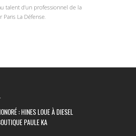
au talent d’un professionnel de la
r Paris La Défense.
T
ONORÉ : HINES LOUE À DIESEL
BOUTIQUE PAULE KA