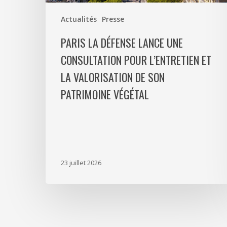
la
Actualités
Presse
valorisation
de
PARIS LA DÉFENSE LANCE UNE
son
CONSULTATION POUR L’ENTRETIEN ET
patrimoine
LA VALORISATION DE SON
végétal
PATRIMOINE VÉGÉTAL
23 juillet 2026