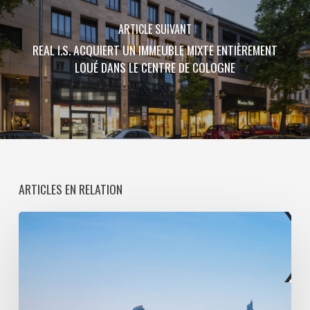
ARTICLE SUIVANT
REAL I.S. ACQUIERT UN IMMEUBLE MIXTE ENTIÈREMENT
LOUÉ DANS LE CENTRE DE COLOGNE
ARTICLES EN RELATION
Paris
La
Défense
lance
une
consultation