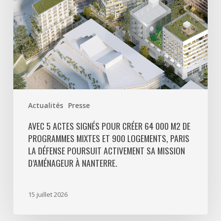
m2
de
programmes
mixtes
et
900
logements,
Paris
Actualités
Presse
La
Défense
AVEC 5 ACTES SIGNÉS POUR CRÉER 64 000 M2 DE
PROGRAMMES MIXTES ET 900 LOGEMENTS, PARIS
poursuit
LA DÉFENSE POURSUIT ACTIVEMENT SA MISSION
activement
D’AMÉNAGEUR À NANTERRE.
sa
mission
d’aménageur
15 juillet 2026
à
Nanterre.