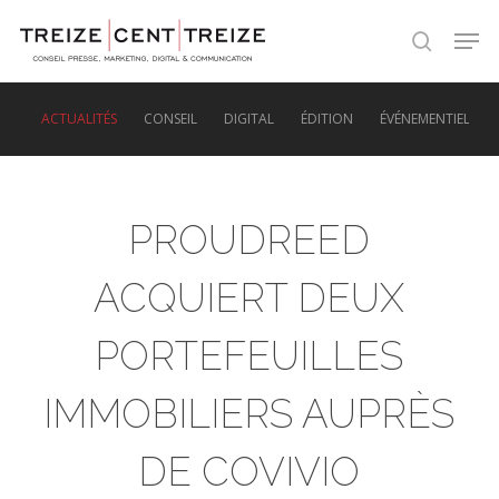
Skip
Men
to
search
main
content
ACTUALITÉS
CONSEIL
DIGITAL
ÉDITION
ÉVÉNEMENTIEL
PROUDREED
ACQUIERT DEUX
PORTEFEUILLES
IMMOBILIERS AUPRÈS
DE COVIVIO