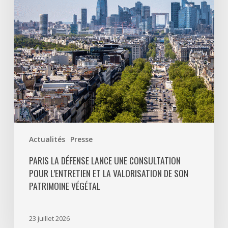
pour
l’entretien
et
la
valorisation
de
son
patrimoine
végétal
Actualités
Presse
PARIS LA DÉFENSE LANCE UNE CONSULTATION
POUR L’ENTRETIEN ET LA VALORISATION DE SON
PATRIMOINE VÉGÉTAL
23 juillet 2026