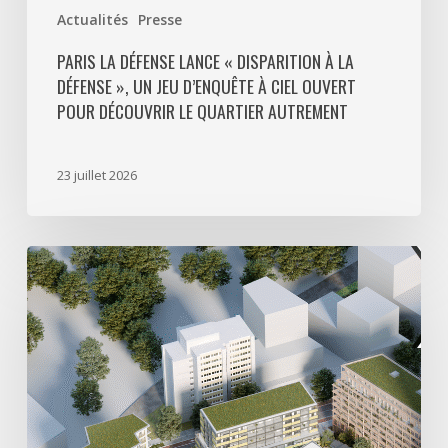
ouvert
Actualités
Presse
pour
découvrir
PARIS LA DÉFENSE LANCE « DISPARITION À LA
DÉFENSE », UN JEU D’ENQUÊTE À CIEL OUVERT
le
POUR DÉCOUVRIR LE QUARTIER AUTREMENT
quartier
autrement
23 juillet 2026
Avec
5
actes
signés
pour
créer
64
000