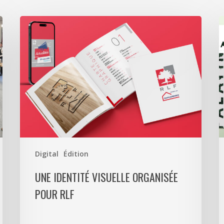
Une
S
identité
L
visuelle
a
organisée
r
pour
T
RLF
C
T
p
l
P
Digital
Édition
UNE IDENTITÉ VISUELLE ORGANISÉE
POUR RLF