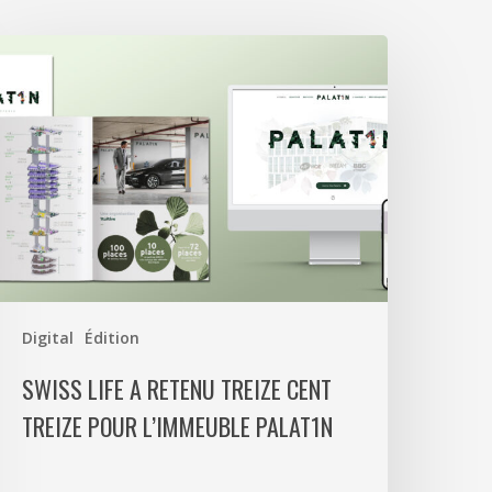
wiss
ife
etenu
reize
ent
reize
our
’immeuble
alat1n
Digital
Édition
SWISS LIFE A RETENU TREIZE CENT
TREIZE POUR L’IMMEUBLE PALAT1N