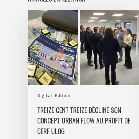
Treize
Cent
Treize
décline
son
concept
Urban
Flow
au
profit
de
Digital
Édition
CERF
TREIZE CENT TREIZE DÉCLINE SON
ULOG
CONCEPT URBAN FLOW AU PROFIT DE
CERF ULOG