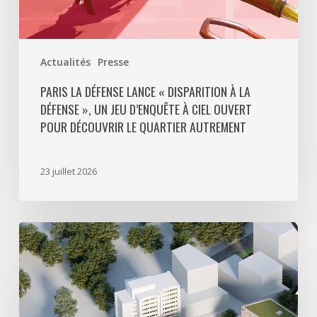
à
ciel
ouvert
Actualités
Presse
pour
découvrir
PARIS LA DÉFENSE LANCE « DISPARITION À LA
DÉFENSE », UN JEU D’ENQUÊTE À CIEL OUVERT
le
POUR DÉCOUVRIR LE QUARTIER AUTREMENT
quartier
autrement
23 juillet 2026
Avec
5
actes
signés
pour