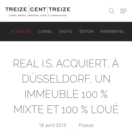
Skip
Men
to
search
main
content
ACTUALITÉS
CONSEIL
DIGITAL
ÉDITION
ÉVÉNEMENTIEL
REAL I.S. ACQUIERT, À
DÜSSELDORF, UN
IMMEUBLE 100 %
MIXTE ET 100 % LOUÉ
18 avril 2019
Presse