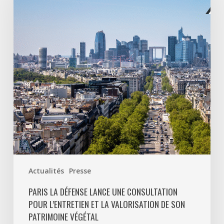
lance
une
consultation
pour
l’entretien
et
la
valorisation
de
son
patrimoine
végétal
Actualités
Presse
PARIS LA DÉFENSE LANCE UNE CONSULTATION
POUR L’ENTRETIEN ET LA VALORISATION DE SON
PATRIMOINE VÉGÉTAL