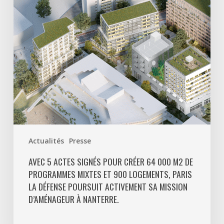
créer
64
000
m2
de
programmes
mixtes
et
900
logements,
Paris
Actualités
Presse
La
Défense
AVEC 5 ACTES SIGNÉS POUR CRÉER 64 000 M2 DE
PROGRAMMES MIXTES ET 900 LOGEMENTS, PARIS
poursuit
LA DÉFENSE POURSUIT ACTIVEMENT SA MISSION
activement
D’AMÉNAGEUR À NANTERRE.
sa
mission