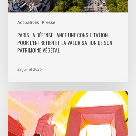
patrimoine
végétal
Actualités
Presse
PARIS LA DÉFENSE LANCE UNE CONSULTATION
POUR L’ENTRETIEN ET LA VALORISATION DE SON
PATRIMOINE VÉGÉTAL
23 juillet 2026
Paris
La
Défense
lance
«
Disparition