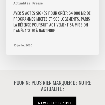
Actualités
Presse
La
Défense
AVEC 5 ACTES SIGNÉS POUR CRÉER 64 000 M2 DE
PROGRAMMES MIXTES ET 900 LOGEMENTS, PARIS
poursuit
LA DÉFENSE POURSUIT ACTIVEMENT SA MISSION
activement
D’AMÉNAGEUR À NANTERRE.
sa
mission
d’aménageur
15 juillet 2026
à
Nanterre.
POUR NE PLUS RIEN MANQUER DE NOTRE
ACTUALITÉ :
NEWSLETTER 1313