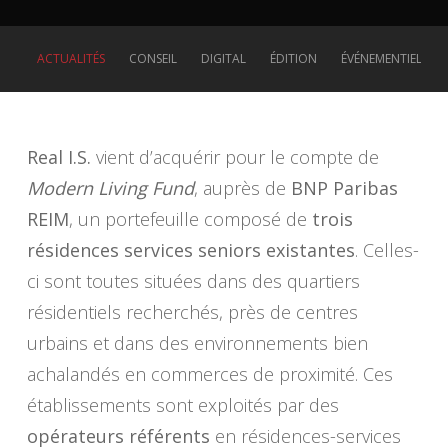
ACTUALITÉS
CONSEIL
DIGITAL
ÉDITION
ÉVÉNEMENTIEL
Real I.S.
vient d’acquérir pour le compte de
Modern Living Fund
, auprès de
BNP Paribas
REIM
, un portefeuille composé de
trois
résidences services seniors existantes
. Celles-
ci sont toutes situées dans des quartiers
résidentiels recherchés, près de centres
urbains et dans des environnements bien
achalandés en commerces de proximité. Ces
établissements sont exploités par des
opérateurs référents
en résidences-services