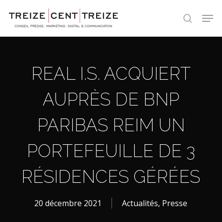
Skip
Men
to
search
main
content
REAL I.S. ACQUIERT
AUPRÈS DE BNP
PARIBAS REIM UN
PORTEFEUILLE DE 3
RÉSIDENCES GÉRÉES
20 décembre 2021
Actualités
,
Presse