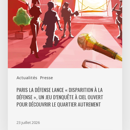
à
La
Défense
»,
un
jeu
d’enquête
à
ciel
ouvert
Actualités
Presse
pour
découvrir
PARIS LA DÉFENSE LANCE « DISPARITION À LA
DÉFENSE », UN JEU D’ENQUÊTE À CIEL OUVERT
le
POUR DÉCOUVRIR LE QUARTIER AUTREMENT
quartier
autrement
23 juillet 2026