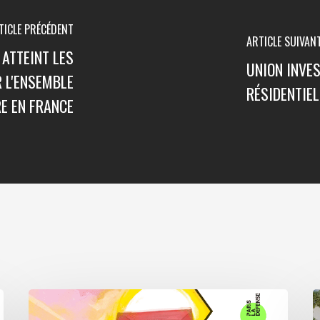
TICLE PRÉCÉDENT
ARTICLE SUIVAN
 ATTEINT LES
UNION INVE
 L'ENSEMBLE
RÉSIDENTIE
RE EN FRANCE
Paris
A
La
5