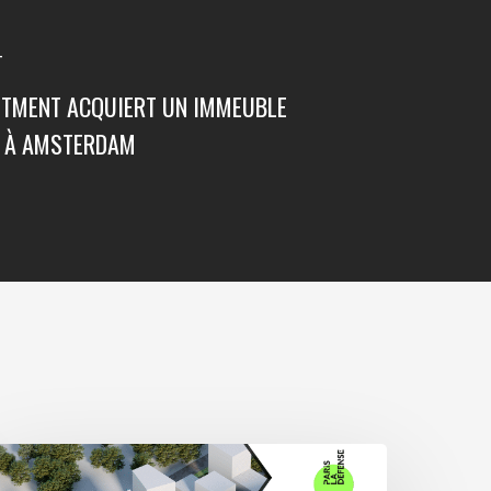
T
STMENT ACQUIERT UN IMMEUBLE
L À AMSTERDAM
vec