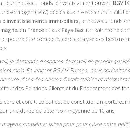
 d’un nouveau fonds d’investissement ouvert,
BGV IX
Grundvermögen (BGV) dédiés aux investisseurs instituti
os d’investissements immobiliers
, le nouveau fonds e
emagne
, en
France
et aux
Pays-Bas
, un patrimoine co
ui-ci pourra être complété, après analyse des besoins 
ces.
vail, la demande d’espaces de travail de grande qualité
niers mois. En lançant BGV IX Europa, nous souhaitons o
one euro, dans des classes d’actifs stables et résistants à
recteur des Relations Clients et du Financement des fon
fs core et core+. Le but est de constituer un portefeuille
 pour une durée de détention moyenne de 10 ans.
moyens supplémentaires pour poursuivre notre politiq