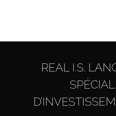
Skip
to
main
content
REAL I.S. LA
SPÉCIAL
D’INVESTISSE