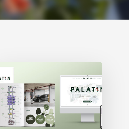
wiss
ife
etenu
reize
ent
reize
our
’immeuble