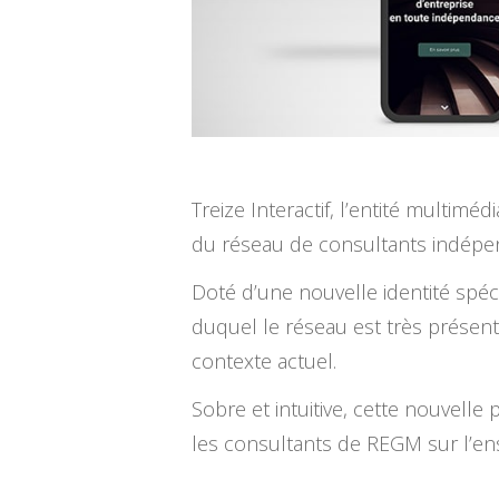
Treize Interactif, l’entité multiméd
du réseau de consultants indép
Doté d’une nouvelle identité spéci
duquel le réseau est très présent
contexte actuel.
Sobre et intuitive, cette nouvelle
les consultants de REGM sur l’en