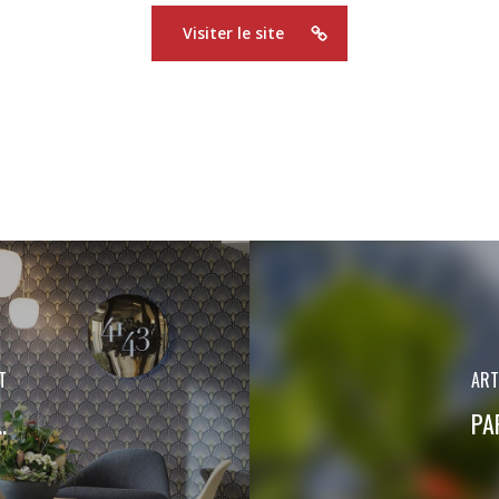
Visiter le site
T
ART
…
PA