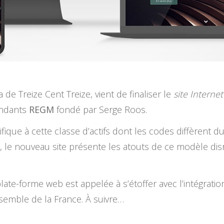
ia de Treize Cent Treize, vient de finaliser le
site Internet
endants
REGM
fondé par Serge Roos.
fique à cette classe d’actifs dont les codes diffèrent du
, le nouveau site présente les atouts de ce modèle disr
 plate-forme web est appelée à s’étoffer avec l’intégrat
semble de la France. À suivre…