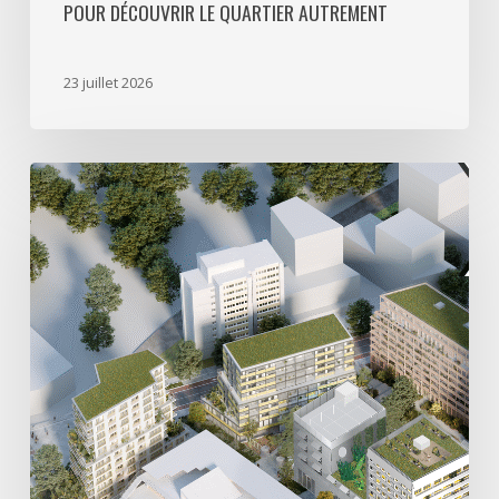
POUR DÉCOUVRIR LE QUARTIER AUTREMENT
quartier
autrement
23 juillet 2026
Avec
5
actes
signés
pour
créer
64
000
m2
de
programmes
mixtes