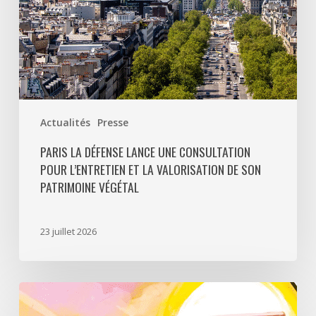
la
valorisation
de
son
patrimoine
végétal
Actualités
Presse
PARIS LA DÉFENSE LANCE UNE CONSULTATION
POUR L’ENTRETIEN ET LA VALORISATION DE SON
PATRIMOINE VÉGÉTAL
23 juillet 2026
Paris
La