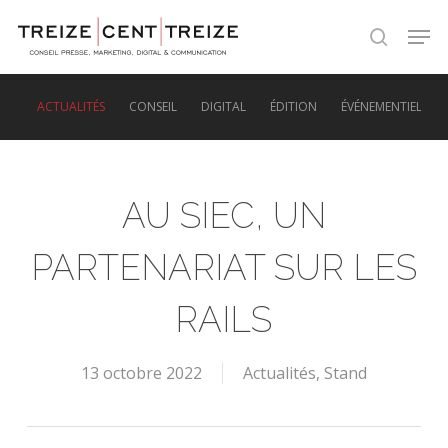
Skip
Men
to
search
main
content
ACTUALITÉS
CONSEIL
DIGITAL
ÉDITION
ÉVÉNEMENTIEL
AU SIEC, UN
PARTENARIAT SUR LES
RAILS
13 octobre 2022
Actualités
,
Stand