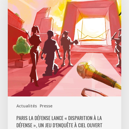
Défense
lance
«
Disparition
à
La
Défense
»,
un
jeu
d’enquête
à
ciel
ouvert
Actualités
Presse
pour
découvrir
PARIS LA DÉFENSE LANCE « DISPARITION À LA
DÉFENSE », UN JEU D’ENQUÊTE À CIEL OUVERT
le