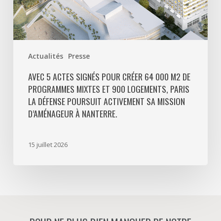
et
900
logements,
Paris
Actualités
Presse
La
Défense
AVEC 5 ACTES SIGNÉS POUR CRÉER 64 000 M2 DE
PROGRAMMES MIXTES ET 900 LOGEMENTS, PARIS
poursuit
LA DÉFENSE POURSUIT ACTIVEMENT SA MISSION
activement
D’AMÉNAGEUR À NANTERRE.
sa
mission
d’aménageur
15 juillet 2026
à
Nanterre.