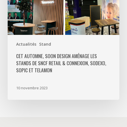
stands
de
SNCF
Retail
&
Actualités
Stand
Connexion,
Sodexo,
CET AUTOMNE, SOON DESIGN AMÉNAGE LES
SOPIC
STANDS DE SNCF RETAIL & CONNEXION, SODEXO,
et
SOPIC ET TELAMON
Telamon
10 novembre 2023