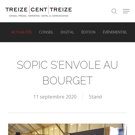
Skip
Men
to
search
main
content
ACTUALITÉS
CONSEIL
DIGITAL
ÉDITION
ÉVÉNEMENTIEL
SOPIC S’ENVOLE AU
BOURGET
11 septembre 2020
Stand