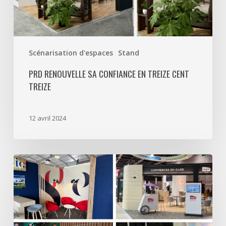
Treize
Scénarisation d'espaces
Stand
PRD RENOUVELLE SA CONFIANCE EN TREIZE CENT
TREIZE
12 avril 2024
Cet
automne,
SOON
Design
aménage
les