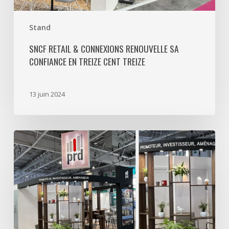
Cent
Treize
Stand
SNCF RETAIL & CONNEXIONS RENOUVELLE SA
CONFIANCE EN TREIZE CENT TREIZE
13 juin 2024
PRD
renouvelle
sa
confiance
en
Treize
Cent