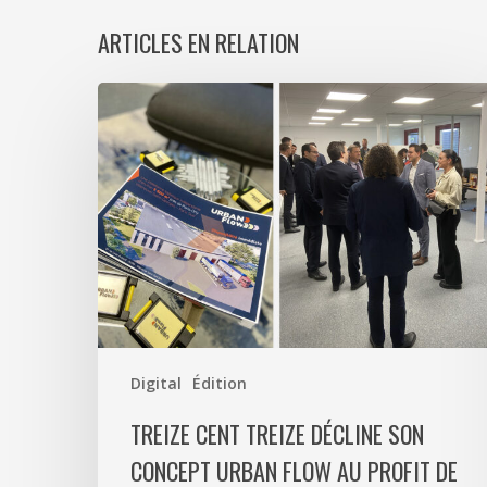
ARTICLES EN RELATION
Treize
Cent
Treize
décline
son
concept
Urban
Flow
au
profit
de
Digital
Édition
CERF
TREIZE CENT TREIZE DÉCLINE SON
ULOG
CONCEPT URBAN FLOW AU PROFIT DE