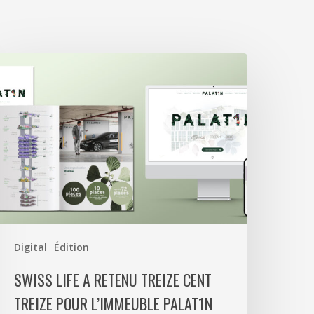
wiss
ife
etenu
reize
ent
reize
our
’immeuble
alat1n
Digital
Édition
SWISS LIFE A RETENU TREIZE CENT
TREIZE POUR L’IMMEUBLE PALAT1N