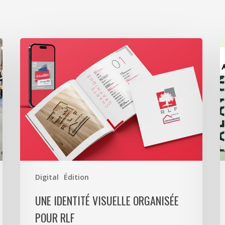
Une
S
identité
L
visuelle
a
organisée
r
pour
T
RLF
C
T
p
l
P
Digital
Édition
UNE IDENTITÉ VISUELLE ORGANISÉE
POUR RLF