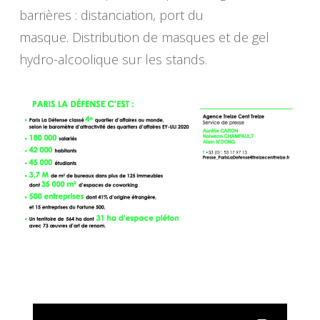
barrières : distanciation, port du
masque. Distribution de masques et de gel
hydro-alcoolique sur les stands.