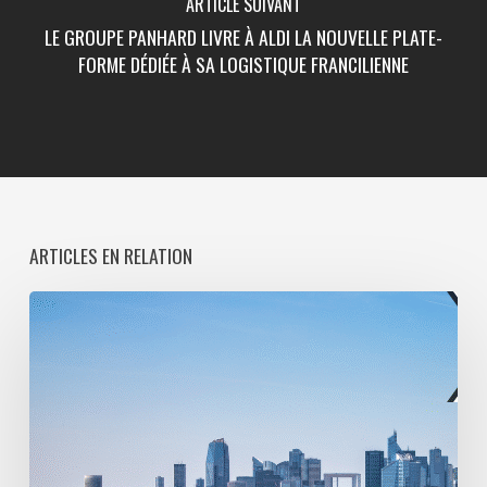
ARTICLE SUIVANT
LE GROUPE PANHARD LIVRE À ALDI LA NOUVELLE PLATE-
FORME DÉDIÉE À SA LOGISTIQUE FRANCILIENNE
ARTICLES EN RELATION
Paris
La
Défense
lance
une
consultation
pour