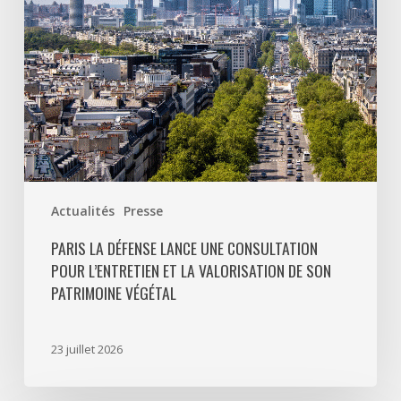
l’entretien
et
la
valorisation
de
son
patrimoine
végétal
Actualités
Presse
PARIS LA DÉFENSE LANCE UNE CONSULTATION
POUR L’ENTRETIEN ET LA VALORISATION DE SON
PATRIMOINE VÉGÉTAL
23 juillet 2026