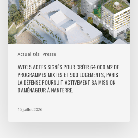
de
programmes
mixtes
et
900
logements,
Paris
Actualités
Presse
La
Défense
AVEC 5 ACTES SIGNÉS POUR CRÉER 64 000 M2 DE
PROGRAMMES MIXTES ET 900 LOGEMENTS, PARIS
poursuit
LA DÉFENSE POURSUIT ACTIVEMENT SA MISSION
activement
D’AMÉNAGEUR À NANTERRE.
sa
mission
d’aménageur
15 juillet 2026
à
Nanterre.