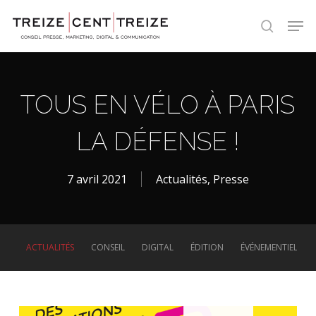
Skip
Men
to
search
main
content
TOUS EN VÉLO À PARIS
LA DÉFENSE !
7 avril 2021
Actualités
,
Presse
ACTUALITÉS
CONSEIL
DIGITAL
ÉDITION
ÉVÉNEMENTIEL