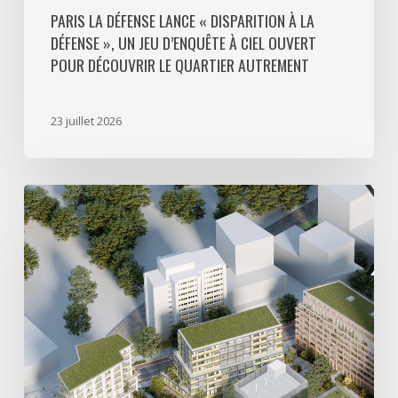
découvrir
PARIS LA DÉFENSE LANCE « DISPARITION À LA
DÉFENSE », UN JEU D’ENQUÊTE À CIEL OUVERT
le
POUR DÉCOUVRIR LE QUARTIER AUTREMENT
quartier
autrement
23 juillet 2026
Avec
5
actes
signés
pour
créer
64
000
m2