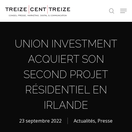
Skip
Men
to
search
main
content
UNION INVESTMENT
ACQUIERT SON
SECOND PROJET
RÉSIDENTIEL EN
IRLANDE
23 septembre 2022
Actualités
,
Presse