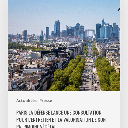
lance
une
consultation
pour
l’entretien
et
la
valorisation
de
son
patrimoine
végétal
Actualités
Presse
PARIS LA DÉFENSE LANCE UNE CONSULTATION
POUR L’ENTRETIEN ET LA VALORISATION DE SON
PATRIMOINE VÉGÉTAL