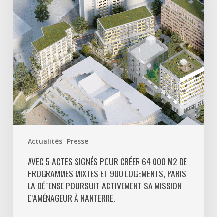
créer
64
000
m2
de
programmes
mixtes
et
900
logements,
Paris
Actualités
Presse
La
Défense
AVEC 5 ACTES SIGNÉS POUR CRÉER 64 000 M2 DE
PROGRAMMES MIXTES ET 900 LOGEMENTS, PARIS
poursuit
LA DÉFENSE POURSUIT ACTIVEMENT SA MISSION
activement
D’AMÉNAGEUR À NANTERRE.
sa
mission