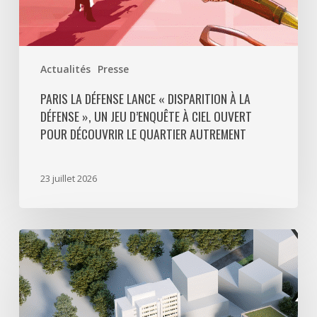
d’enquête
à
ciel
ouvert
Actualités
Presse
pour
découvrir
PARIS LA DÉFENSE LANCE « DISPARITION À LA
DÉFENSE », UN JEU D’ENQUÊTE À CIEL OUVERT
le
POUR DÉCOUVRIR LE QUARTIER AUTREMENT
quartier
autrement
23 juillet 2026
Avec
5
actes
signés
pour