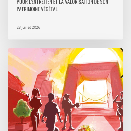
POUR L’ENTRETIEN ET LA VALORISATION DE SON
PATRIMOINE VÉGÉTAL
23 juillet 2026
Paris
La
Défense
lance
«
Disparition
à
La
Défense
»,
un