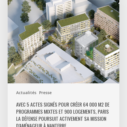
signés
pour
créer
64
000
m2
de
programmes
mixtes
et
900
logements,
Paris
Actualités
Presse
La
Défense
AVEC 5 ACTES SIGNÉS POUR CRÉER 64 000 M2 DE
PROGRAMMES MIXTES ET 900 LOGEMENTS, PARIS
poursuit
LA DÉFENSE POURSUIT ACTIVEMENT SA MISSION
activement
D’AMÉNAGEUR À NANTERRE.
sa