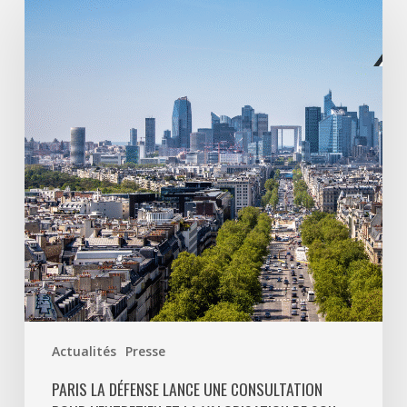
La
Défense
lance
une
consultation
pour
l’entretien
et
la
valorisation
de
son
patrimoine
végétal
Actualités
Presse
PARIS LA DÉFENSE LANCE UNE CONSULTATION