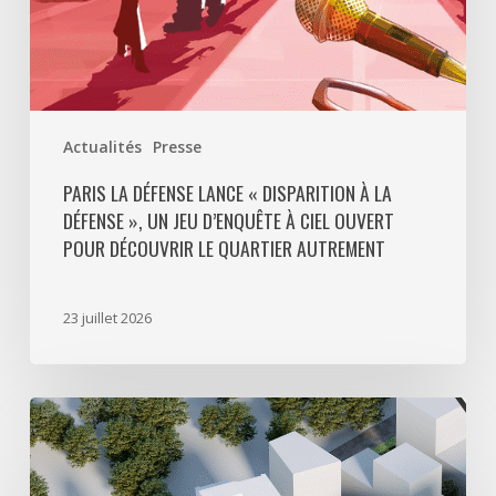
jeu
d’enquête
à
ciel
ouvert
Actualités
Presse
pour
découvrir
PARIS LA DÉFENSE LANCE « DISPARITION À LA
DÉFENSE », UN JEU D’ENQUÊTE À CIEL OUVERT
le
POUR DÉCOUVRIR LE QUARTIER AUTREMENT
quartier
autrement
23 juillet 2026
Avec
5
actes