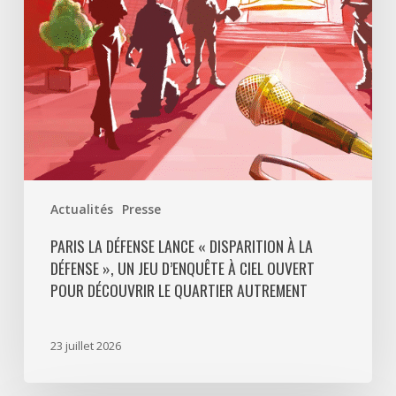
La
Défense
»,
un
jeu
d’enquête
à
ciel
ouvert
Actualités
Presse
pour
découvrir
PARIS LA DÉFENSE LANCE « DISPARITION À LA
DÉFENSE », UN JEU D’ENQUÊTE À CIEL OUVERT
le
POUR DÉCOUVRIR LE QUARTIER AUTREMENT
quartier
autrement
23 juillet 2026