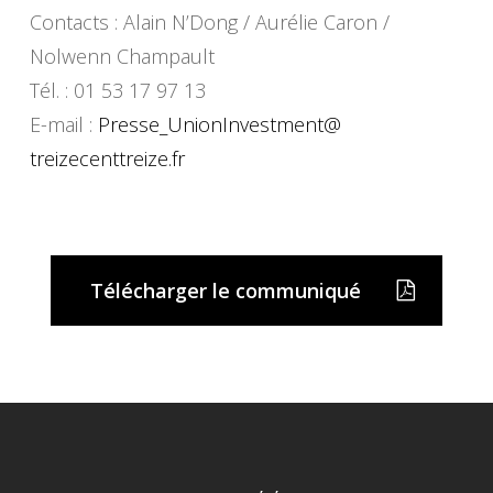
Contacts : Alain N’Dong / Aurélie Caron /
Nolwenn Champault
Tél. : 01 53 17 97 13
E-mail :
Presse_UnionInvestment@
treizecenttreize.fr
Télécharger le communiqué