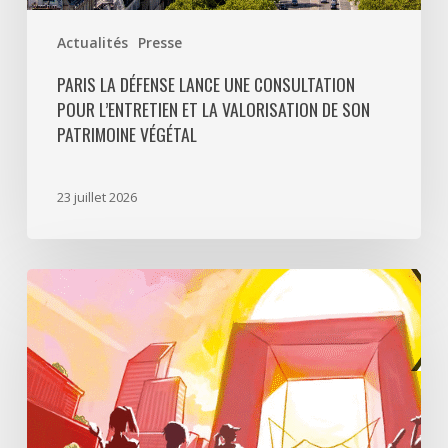
végétal
Actualités
Presse
PARIS LA DÉFENSE LANCE UNE CONSULTATION
POUR L’ENTRETIEN ET LA VALORISATION DE SON
PATRIMOINE VÉGÉTAL
23 juillet 2026
Paris
La
Défense
lance
«
Disparition
à