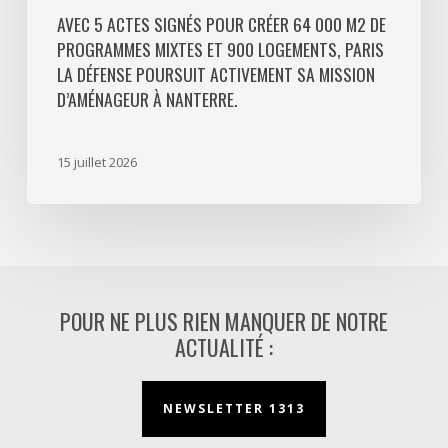
Défense
AVEC 5 ACTES SIGNÉS POUR CRÉER 64 000 M2 DE
PROGRAMMES MIXTES ET 900 LOGEMENTS, PARIS
poursuit
LA DÉFENSE POURSUIT ACTIVEMENT SA MISSION
activement
D’AMÉNAGEUR À NANTERRE.
sa
mission
d’aménageur
15 juillet 2026
à
Nanterre.
POUR NE PLUS RIEN MANQUER DE NOTRE
ACTUALITÉ :
NEWSLETTER 1313