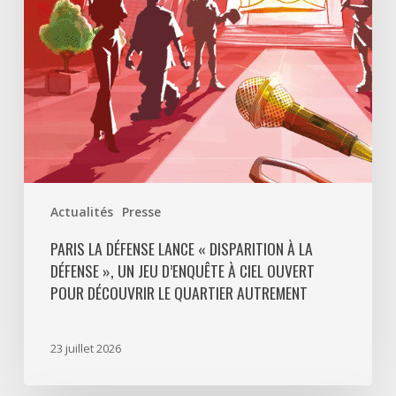
La
Défense
»,
un
jeu
d’enquête
à
ciel
ouvert
Actualités
Presse
pour
découvrir
PARIS LA DÉFENSE LANCE « DISPARITION À LA
DÉFENSE », UN JEU D’ENQUÊTE À CIEL OUVERT
le
POUR DÉCOUVRIR LE QUARTIER AUTREMENT
quartier
autrement
23 juillet 2026