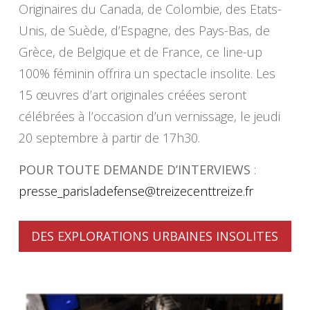
Originaires du Canada, de Colombie, des Etats-
Unis, de Suède, d’Espagne, des Pays-Bas, de
Grèce, de Belgique et de France, ce line-up
100% féminin offrira un spectacle insolite. Les
15 œuvres d’art originales créées seront
célébrées à l’occasion d’un vernissage, le jeudi
20 septembre à partir de 17h30.
POUR TOUTE DEMANDE D’INTERVIEWS
:
presse_parisladefense@
treizecenttreize.fr
DES EXPLORATIONS URBAINES INSOLITES