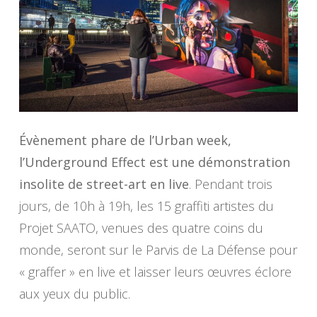
Évènement phare de l’Urban week,
l’Underground Effect est une démonstration
insolite de street-art en live
. Pendant trois
jours, de 10h à 19h, les 15 graffiti artistes du
Projet SAATO, venues des quatre coins du
monde, seront sur le Parvis de La Défense pour
« graffer » en live et laisser leurs œuvres éclore
aux yeux du public.