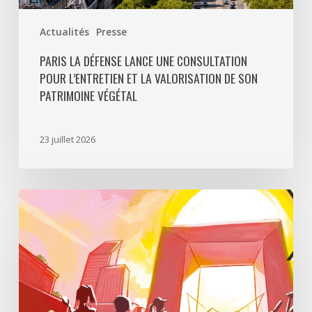
végétal
Actualités
Presse
PARIS LA DÉFENSE LANCE UNE CONSULTATION
POUR L’ENTRETIEN ET LA VALORISATION DE SON
PATRIMOINE VÉGÉTAL
23 juillet 2026
Paris
La
Défense
lance
«
Disparition
à