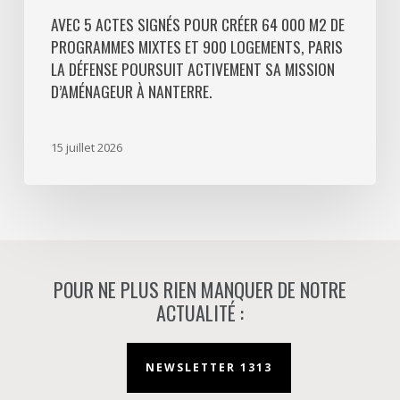
Défense
AVEC 5 ACTES SIGNÉS POUR CRÉER 64 000 M2 DE
PROGRAMMES MIXTES ET 900 LOGEMENTS, PARIS
poursuit
LA DÉFENSE POURSUIT ACTIVEMENT SA MISSION
activement
D’AMÉNAGEUR À NANTERRE.
sa
mission
d’aménageur
15 juillet 2026
à
Nanterre.
POUR NE PLUS RIEN MANQUER DE NOTRE
ACTUALITÉ :
NEWSLETTER 1313