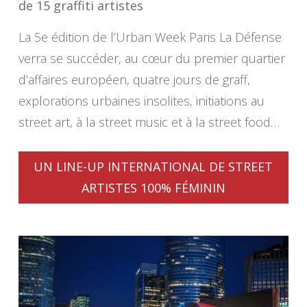
de 15 graffiti artistes
La 5e édition de l’Urban Week Paris La Défense
verra se succéder, au cœur du premier quartier
d’affaires européen, quatre jours de graff,
explorations urbaines insolites, initiations au
street art, à la street music et à la street food…
UN LINE-UP INTERNATIONAL DE STREET
ARTISTES 100% FÉMININ