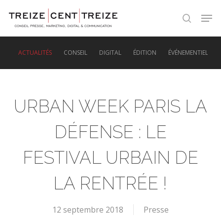
Skip
Men
to
search
main
content
ACTUALITÉS
CONSEIL
DIGITAL
ÉDITION
ÉVÉNEMENTIEL
URBAN WEEK PARIS LA
DÉFENSE : LE
FESTIVAL URBAIN DE
LA RENTRÉE !
12 septembre 2018
Presse