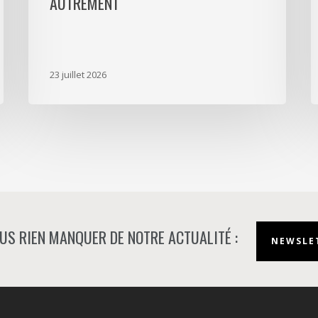
AUTREMENT
découvrir
D
le
p
quartier
a
autrement
s
23 juillet 2026
m
d
à
N
US RIEN MANQUER DE NOTRE ACTUALITÉ :
NEWSLET