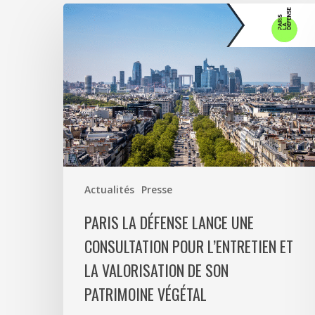
Paris
La
Défense
lance
une
consultation
pour
l’entretien
et
la
Actualités
Presse
valorisation
de
PARIS LA DÉFENSE LANCE UNE
son
CONSULTATION POUR L’ENTRETIEN ET
patrimoine
LA VALORISATION DE SON
végétal
PATRIMOINE VÉGÉTAL