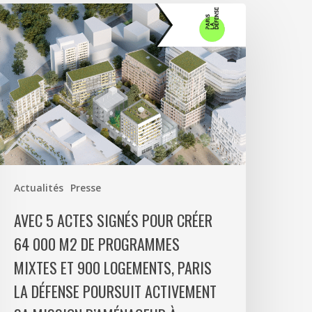
vec
ctes
ignés
our
réer
4
00
2
e
Actualités
Presse
rogrammes
ixtes
AVEC 5 ACTES SIGNÉS POUR CRÉER
t
64 000 M2 DE PROGRAMMES
00
MIXTES ET 900 LOGEMENTS, PARIS
ogements,
aris
LA DÉFENSE POURSUIT ACTIVEMENT
a