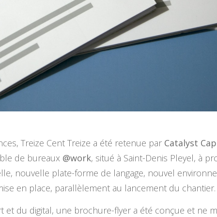
nces, Treize Cent Treize a été retenue par
Catalyst Cap
ble de bureaux
@work
, situé à Saint-Denis Pleyel, à pr
uelle, nouvelle plate-forme de langage, nouvel environ
ise en place, parallèlement au lancement du chantier.
et du digital, une brochure-flyer a été conçue et ne m