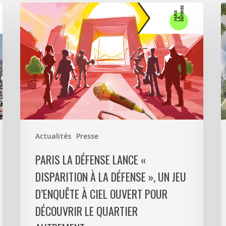
Paris
A
La
5
Défense
a
lance
s
«
p
Disparition
c
à
6
La
0
Défense
m
»,
d
Actualités
Presse
un
p
jeu
m
PARIS LA DÉFENSE LANCE «
d’enquête
e
DISPARITION À LA DÉFENSE », UN JEU
à
9
D’ENQUÊTE À CIEL OUVERT POUR
ciel
l
ouvert
P
DÉCOUVRIR LE QUARTIER
pour
L