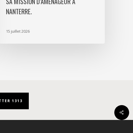
SA MISSION D’AMÉNAGEUR À
éfense
NANTERRE.
oursuit
ctivement
a
15 juillet 2026
ission
’aménageur
anterre.
TER 1313