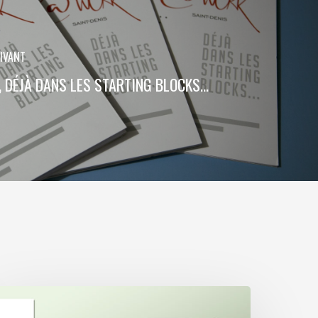
UIVANT
DÉJÀ DANS LES STARTING BLOCKS…
wiss
ife