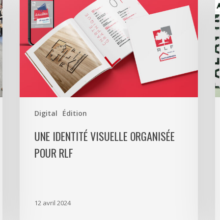
visuelle
a
organisée
r
pour
T
RLF
C
T
p
l
P
Digital
Édition
UNE IDENTITÉ VISUELLE ORGANISÉE
POUR RLF
12 avril 2024