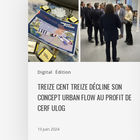
Treize
décline
son
concept
Urban
Flow
au
profit
de
Digital
Édition
CERF
TREIZE CENT TREIZE DÉCLINE SON
ULOG
CONCEPT URBAN FLOW AU PROFIT DE
CERF ULOG
13 juin 2024