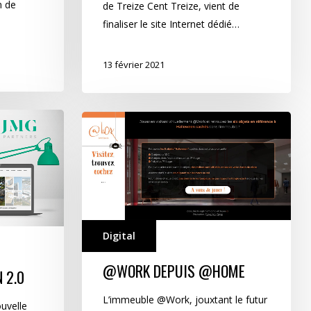
n de
de Treize Cent Treize, vient de
finaliser le site Internet dédié…
13 février 2021
@Work
depuis
@Home
Digital
@WORK DEPUIS @HOME
 2.0
L’immeuble @Work, jouxtant le futur
uvelle