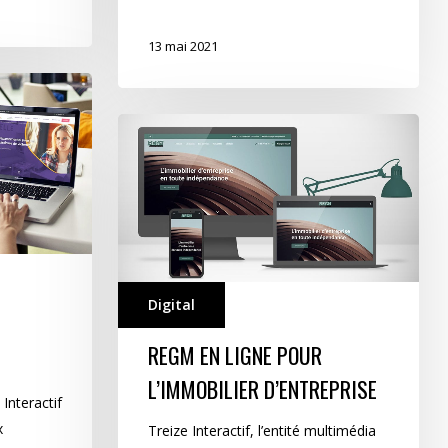
13 mai 2021
REGM
en
ligne
pour
l’immobilier
d’entreprise
Digital
E
REGM EN LIGNE POUR
L’IMMOBILIER D’ENTREPRISE
Interactif
x
Treize Interactif, l’entité multimédia