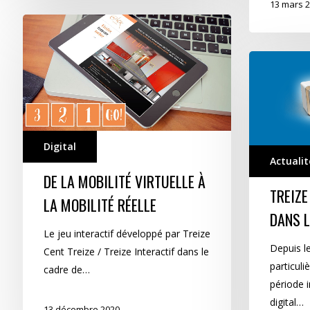
13 mars 
De
la
mobilité
Treize
virtuelle
Cent
à
Treize
la
« tape
mobilité
dans
Digital
réelle
le
Actualit
mille »
DE LA MOBILITÉ VIRTUELLE À
!!!
TREIZE
LA MOBILITÉ RÉELLE
DANS LE
Le jeu interactif développé par Treize
Depuis l
Cent Treize / Treize Interactif dans le
particul
cadre de…
période i
digital…
13 décembre 2020