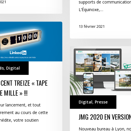
supports de communicatio
2021
L’Équinoxe,…
13 février 2021
JMG
2020
en
és
,
Digital
version
2.0
 CENT TREIZE « TAPE
 MILLE » !!!
Digital
,
Presse
eur lancement, et tout
ièrement au cours de cette
JMG 2020 EN VERSION
nédite, votre soutien
Nouveau bureau à Lyon, no