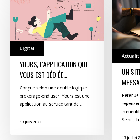
l’application
intuitif
qui
pour
vous
un
est
message
dédiée…
clair
Digital
Actualit
YOURS, L’APPLICATION QUI
UN SIT
VOUS EST DÉDIÉE…
MESSA
Conçue selon une double logique
Retenue 
brokerage-end user, Yours est une
repenser
application au service tant de…
immeuble
Seine, T
13 juin 2021
13 juillet