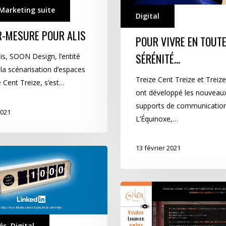
Marketing suite
Digital
R-MESURE POUR ALIS
POUR VIVRE EN TOUT
SÉRÉNITÉ…
is, SOON Design, l’entité
la scénarisation d’espaces
Treize Cent Treize et Treize 
 Cent Treize, s’est…
ont développé les nouveau
supports de communicatio
2021
L’Équinoxe,…
13 février 2021
@Work
depuis
@Home
és
,
Digital