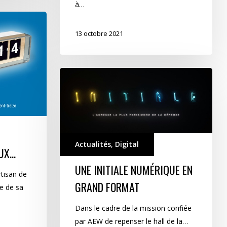
à…
13 octobre 2021
Une
Initiale
numérique
en
grand
format
Actualités
,
Digital
AUX…
UNE INITIALE NUMÉRIQUE EN
tisan de
GRAND FORMAT
le de sa
Dans le cadre de la mission confiée
par AEW de repenser le hall de la…