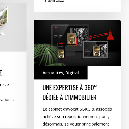
13 avril 2022
Une
expertise
à
360°
dédiée
à
l’immobilier
 !
Actualités
,
Digital
reize
UNE EXPERTISE À 360°
DÉDIÉE À L’IMMOBILIER
ration…
Le cabinet d’avocat SBKG & associés
achève son repositionnement pour,
désormais, se vouer principalement