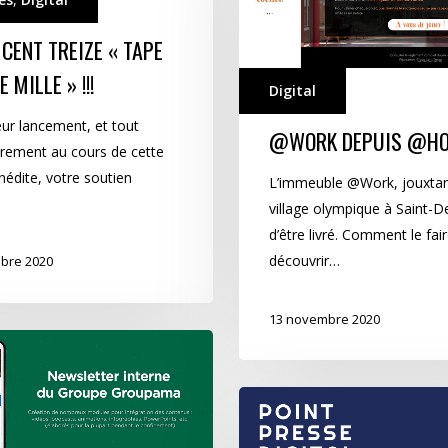
 CENT TREIZE « TAPE
 MILLE » !!!
Digital
eur lancement, et tout
@WORK DEPUIS @H
ièrement au cours de cette
nédite, votre soutien
L’immeuble @Work, jouxtant
village olympique à Saint-De
d’être livré. Comment le fai
découvrir…
bre 2020
13 novembre 2020
Rendez-
vous