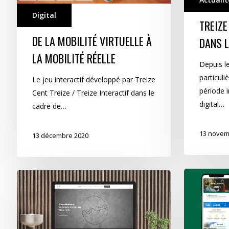
mobilité
mille »
Digital
réelle
!!!
TREIZE
DE LA MOBILITÉ VIRTUELLE À
DANS LE
LA MOBILITÉ RÉELLE
Depuis l
particul
Le jeu interactif développé par Treize
période i
Cent Treize / Treize Interactif dans le
digital…
cadre de…
13 novem
13 décembre 2020
Informations
Super-
groupées
web
pour
territoire
Groupe
pour
Groupama