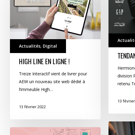
ligne !
Actualit
Actualités
,
Digital
TENDA
HIGH LINE EN LIGNE !
Hermione
Treize Interactif vient de livrer pour
division 
AEW un nouveau site web dédié à
retenu Tr
l’immeuble High…
13 févrie
13 février 2022
Un
YOURS,
site