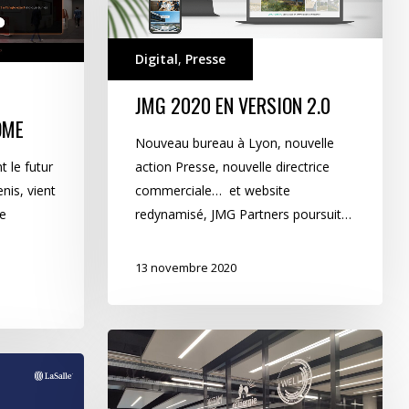
Digital
,
Presse
JMG 2020 EN VERSION 2.0
OME
Nouveau bureau à Lyon, nouvelle
 le futur
action Presse, nouvelle directrice
nis, vient
commerciale… et website
re
redynamisé, JMG Partners poursuit…
13 novembre 2020
HIGH
LINE
: