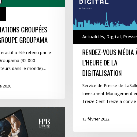
média
à
l’heure
de
MATIONS GROUPÉES
la
Actualités
,
Digital
,
Presse
GROUPE GROUPAMA
digitalisation
RENDEZ-VOUS MÉDIA 
teractif a été retenu par le
Groupama (32 000
L’HEURE DE LA
ateurs dans le monde)…
DIGITALISATION
Service de Presse de LaSall
e 2020
Investment Management en
Treize Cent Treize a convié
13 février 2022