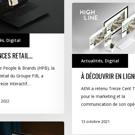
À
découvrir
en
ligne
!
és
,
Digital
NCES RETAIL…
Actualités
,
Digital
 People & Brands (HPB), la
À DÉCOUVRIR EN LIGNE
Retail du Groupe FIB, a
eize Interactif…
AEW a retenu Treize Cent T
pour le marketing et la
r 2022
communication de son opé
13 octobre 2021