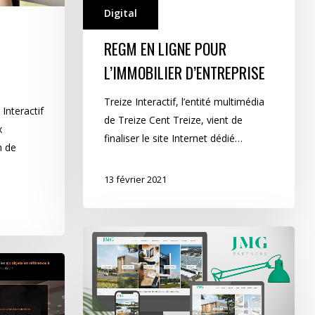
Digital
REGM EN LIGNE POUR
E
L’IMMOBILIER D’ENTREPRISE
Treize Interactif, l’entité multimédia
Interactif
de Treize Cent Treize, vient de
x
finaliser le site Internet dédié…
n de
13 février 2021
JMG
2020
en
version
2.0