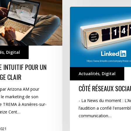
Côté
Réseaux
Sociaux…
és
,
Digital
E INTUITIF POUR UN
Actualités
,
Digital
GE CLAIR
CÔTÉ RÉSEAUX SOCI
par Arizona AM pour
 le marketing de son
- La News du moment : L’Ar
 TREMA à Asnières-sur-
l’audition a confié l'ensemb
reize Cent…
communication…
 2021