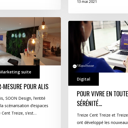
13 mai 2021
Pour
vivre
en
toute
sérénité…
Marketing suite
Digital
R-MESURE POUR ALIS
POUR VIVRE EN TOUT
is, SOON Design, l’entité
SÉRÉNITÉ…
la scénarisation d’espaces
 Cent Treize, s’est…
Treize Cent Treize et Treize 
ont développé les nouveau