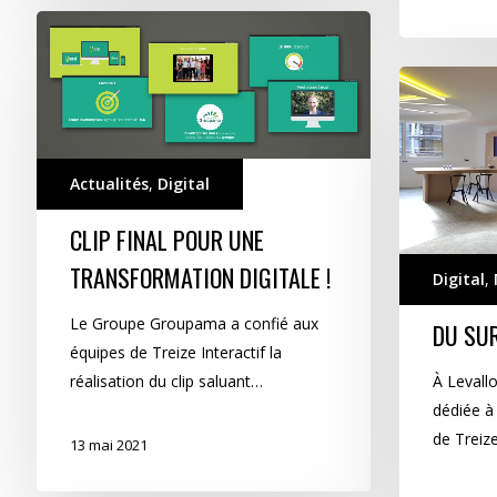
Clip
final
Du
pour
sur-
une
mesure
transformation
pour
digitale
Actualités
,
Digital
ALIS
!
CLIP FINAL POUR UNE
TRANSFORMATION DIGITALE !
Digital
,
Le Groupe Groupama a confié aux
DU SU
équipes de Treize Interactif la
réalisation du clip saluant…
À Levallo
dédiée à 
de Treize
13 mai 2021