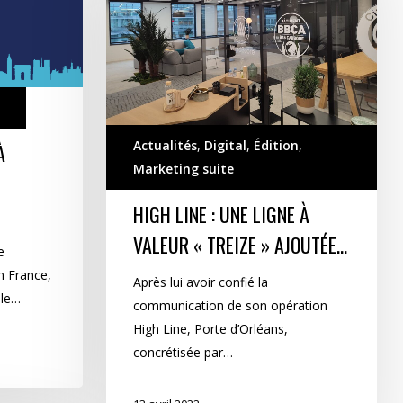
une
ligne
à
valeur
« Treize »
ajoutée…
Actualités
,
Digital
,
Édition
,
À
Marketing suite
HIGH LINE : UNE LIGNE À
VALEUR « TREIZE » AJOUTÉE…
e
 France,
Après lui avoir confié la
 le…
communication de son opération
High Line, Porte d’Orléans,
concrétisée par…