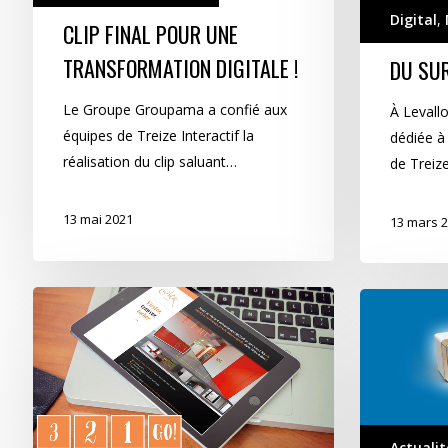
Digital
,
CLIP FINAL POUR UNE
TRANSFORMATION DIGITALE !
DU SU
Le Groupe Groupama a confié aux
À Levallo
équipes de Treize Interactif la
dédiée à 
réalisation du clip saluant…
de Treize
13 mai 2021
13 mars 
De
Treize
la
Cent
mobilité
Treize
virtuelle
« tape
à
dans
la
le
Actualit