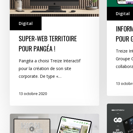
Pangéa
!
Digital
Digital
INFOR
SUPER-WEB TERRITOIRE
POUR 
POUR PANGÉA !
Treize In
Groupe 
Pangéa a choisi Treize Interactif
collabor
pour la création de son site
corporate. De type «…
13 octobr
13 octobre 2020
Tendances
retail…
High
Line
en