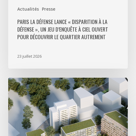
ouvert
Actualités
Presse
pour
découvrir
PARIS LA DÉFENSE LANCE « DISPARITION À LA
DÉFENSE », UN JEU D’ENQUÊTE À CIEL OUVERT
le
POUR DÉCOUVRIR LE QUARTIER AUTREMENT
quartier
autrement
23 juillet 2026
Avec
5
actes
signés
pour
créer
64