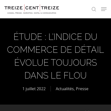
Skip
Men
to
search
main
content
ÉTUDE : L’INDICE DU
COMMERCE DE DÉTAIL
ÉVOLUE TOUJOURS
DANS LE FLOU
1 juillet 2022
Actualités
,
Presse