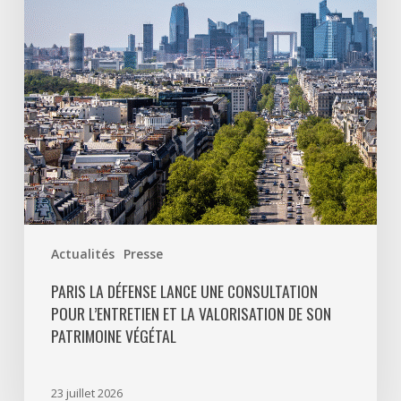
consultation
pour
l’entretien
et
la
valorisation
de
son
patrimoine
végétal
Actualités
Presse
PARIS LA DÉFENSE LANCE UNE CONSULTATION
POUR L’ENTRETIEN ET LA VALORISATION DE SON
PATRIMOINE VÉGÉTAL
23 juillet 2026