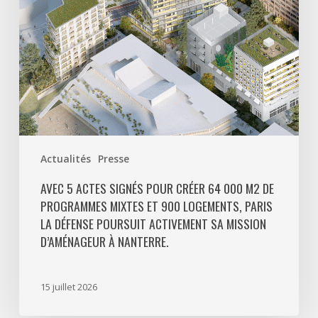
000
m2
de
programmes
mixtes
et
900
logements,
Paris
Actualités
Presse
La
Défense
AVEC 5 ACTES SIGNÉS POUR CRÉER 64 000 M2 DE
PROGRAMMES MIXTES ET 900 LOGEMENTS, PARIS
poursuit
LA DÉFENSE POURSUIT ACTIVEMENT SA MISSION
activement
D’AMÉNAGEUR À NANTERRE.
sa
mission
d’aménageur
15 juillet 2026
à
Nanterre.