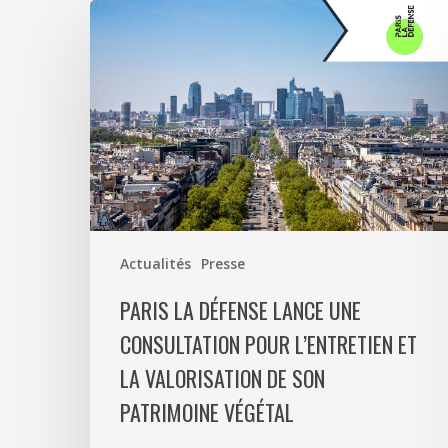
Paris
La
Défense
lance
une
consultation
pour
l’entretien
et
la
Actualités
Presse
valorisation
de
PARIS LA DÉFENSE LANCE UNE
son
CONSULTATION POUR L’ENTRETIEN ET
patrimoine
LA VALORISATION DE SON
végétal
PATRIMOINE VÉGÉTAL