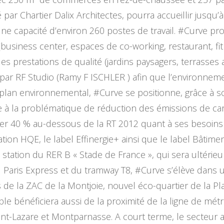
 par Chartier Dalix Architectes, pourra accueillir jusqu’
une capacité d’environ 260 postes de travail. #Curve p
siness center, espaces de co-working, restaurant, fit
es prestations de qualité (jardins paysagers, terrasses
ar RF Studio (Ramy F ISCHLER ) afin que l’environnemen
lan environnemental, #Curve se positionne, grâce à so
 la problématique de réduction des émissions de carbon
uer 40 % au-dessous de la RT 2012 quant à ses besoins
ication HQE, le label Effinergie+ ainsi que le label Bâtim
a station du RER B « Stade de France », qui sera ultéri
d Paris Express et du tramway T8, #Curve s’élève dans
de la ZAC de la Montjoie, nouvel éco-quartier de la Pla
énéficiera aussi de la proximité de la ligne de métro
t-Lazare et Montparnasse. A court terme, le secteur ac