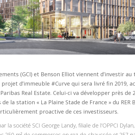
ements (GCI) et Benson Elliot viennent d’investir au
 projet d’immeuble #Curve qui sera livré fin 2019, ac
ribas Real Estate. Celui-ci va développer près de 
s de la station « La Plaine Stade de France » du RER 
rticulièrement proactive de ces investisseurs.
par la société SCI George Landy, filiale de l’OPPCI Dyl
ec 250 m² de commerces en rez-de-chaussée et 257 par