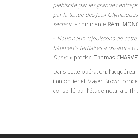
plébiscité par les grandes entrepr
par la tenue des Jeux Olympiques d
secteur.
» commente
Rémi MON
«
Nous nous réjouissons de cette c
bâtiments tertiaires à ossature b
Denis
. » précise
Thomas CHARVE
Dans cette opération, l’acquéreur 
immobilier et Mayer Brown concer
conseillé par l’étude notariale Thi