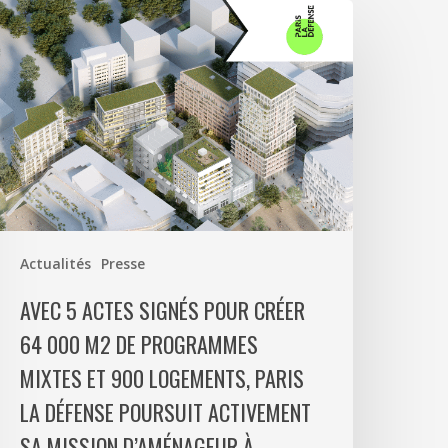
vec
ctes
ignés
our
réer
4
00
2
e
Actualités
Presse
rogrammes
ixtes
AVEC 5 ACTES SIGNÉS POUR CRÉER
t
64 000 M2 DE PROGRAMMES
00
MIXTES ET 900 LOGEMENTS, PARIS
ogements,
aris
LA DÉFENSE POURSUIT ACTIVEMENT
a
SA MISSION D’AMÉNAGEUR À