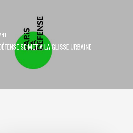
VANT
DÉFENSE SE MET À LA GLISSE URBAINE