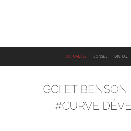
Skip
to
main
content
ACTUALITÉS
CONSEIL
DIGITAL
GCI ET BENSON 
#CURVE DÉVE