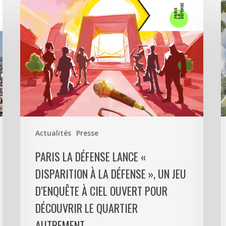
Paris
A
La
5
Défense
a
lance
s
«
p
Disparition
c
à
6
La
0
Défense
m
»,
d
Actualités
Presse
un
p
jeu
m
PARIS LA DÉFENSE LANCE «
d’enquête
e
DISPARITION À LA DÉFENSE », UN JEU
à
9
D’ENQUÊTE À CIEL OUVERT POUR
ciel
l
ouvert
P
DÉCOUVRIR LE QUARTIER
pour
L
AUTREMENT