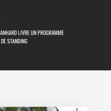
T
PANHARD LIVRE UN PROGRAMME
 DE STANDING
vec