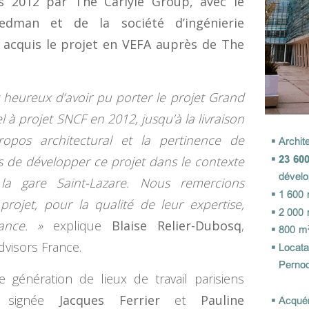
s 2012 par The Carlyle Group, avec le
dman et de la société d’ingénierie
t acquis le projet en VEFA auprès de The
heureux d’avoir pu porter le projet Grand
l à projet SNCF en 2012, jusqu’à la livraison
opos architectural et la pertinence de
s de développer ce projet dans le contexte
 la gare Saint-Lazare. Nous remercions
projet, pour la qualité de leur expertise,
ance. »
explique
Blaise Relier-Dubosq
,
dvisors France.
e génération de lieux de travail parisiens
e, signée
Jacques Ferrier
et
Pauline