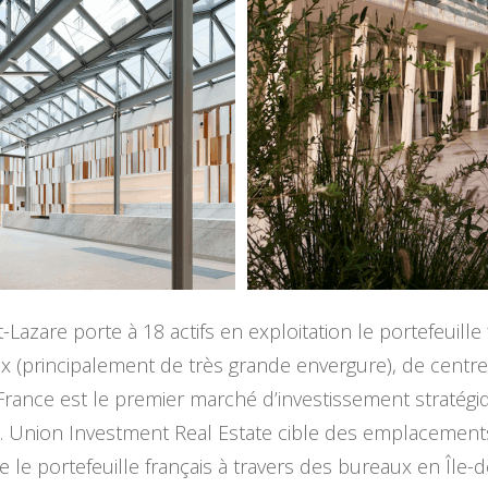
t-Lazare porte à 18 actifs en exploitation le portefeuill
(principalement de très grande envergure), de centre
a France est le premier marché d’investissement straté
e. Union Investment Real Estate cible des emplacement
e le portefeuille français à travers des bureaux en Île-