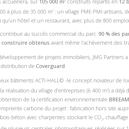
 accueillera, sur
105 000 m
construits répartis en
12 
2
100 à plus de 35 000 m
: un village PME-PMI-artisans, de
2
si qu’un hôtel et un restaurant, avec plus de 800 emplois
 contribue au succès commercial du parc.
90 % des par
 construire obtenus
avant même l’achèvement des tr
 développement de projets immobiliers, JMG Partners a a
 distribution de
Coverguard
.
deux bâtiments ACTI-HALL© -le concept novateur de loc
a réalisation du village d’entreprises (6 400 m
) a déjà
2
’obtention de la certification environnementale
BREEA
mpreinte carbone du projet : fabrication hors site aup
 bois-béton avec charpentes stockant le CO
, chauffag
2
n de plusieurs centrales photovoltaïques réalisées sur 