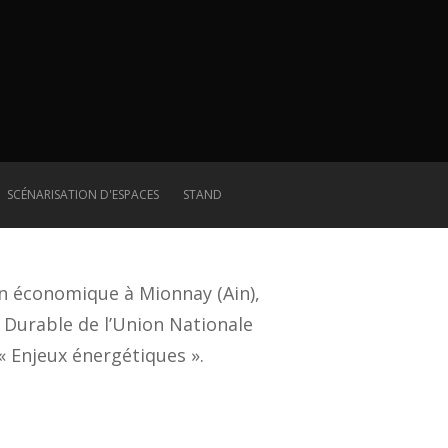
SCÉNARISATION D'ESPACES
STAND
n économique à Mionnay (Ain),
 Durable de l’Union Nationale
« Enjeux énergétiques ».