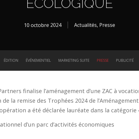
ÉCOLOGIQUE
10 octobre 2024
Actualités
,
Presse
ÉDITION
ÉVÉNEMENTIEL
MARKETING SUITE
PRESSE
PUBLICITÉ
rtners finalise l’aménagement d’une ZAC à vocatio
on de la remise des Trophées 2024 de l’Aménagement
ération a été déclarée lauréate dans la catégorie 
tionnel d’un parc d’activités économiques