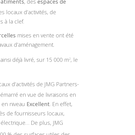
bâtiments
, des
espaces de
s locaux d’activités, de
 à la clef.
celles
mises en vente ont été
avaux d’aménagement.
insi déjà livré, sur 15 000 m
, le
2
aux d’activités de JMG Partners-
 démarré en vue de livraisons en
M
en niveau
Excellent
. En effet,
rès de fournisseurs locaux,
e électrique… De plus, JMG
100 % des surfaces utiles des