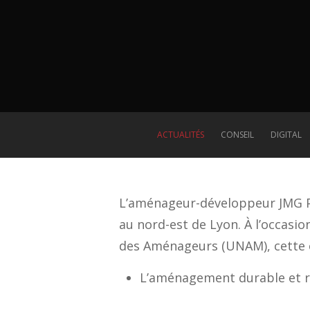
ACTUALITÉS
CONSEIL
DIGITAL
L’aménageur-développeur JMG Pa
au nord-est de Lyon. À l’occasi
des Aménageurs (UNAM), cette op
L’aménagement durable et ra