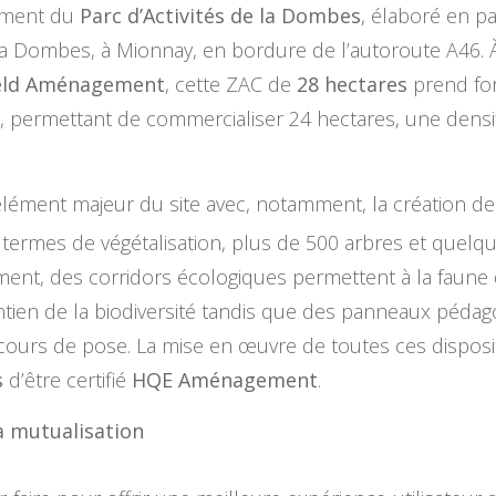
ement du
Parc d’Activités de la Dombes
, élaboré en pa
mbes, à Mionnay, en bordure de l’autoroute A46. À l
eld Aménagement
, cette ZAC de
28 hectares
prend for
e, permettant de commercialiser 24 hectares, une densif
élément majeur du site avec, notamment, la création d
 termes de végétalisation, plus de 500 arbres et quelq
ment, des corridors écologiques permettent à la faune d
ntien de la biodiversité tandis que des panneaux pédag
n cours de pose. La mise en œuvre de toutes ces disposi
s
d’être certifié
HQE Aménagement
.
a mutualisation