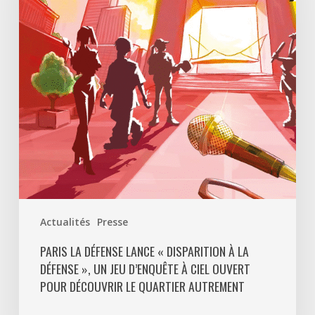
«
Disparition
à
La
Défense
»,
un
jeu
d’enquête
à
ciel
ouvert
Actualités
Presse
pour
découvrir
PARIS LA DÉFENSE LANCE « DISPARITION À LA
DÉFENSE », UN JEU D’ENQUÊTE À CIEL OUVERT
le
POUR DÉCOUVRIR LE QUARTIER AUTREMENT
quartier
autrement