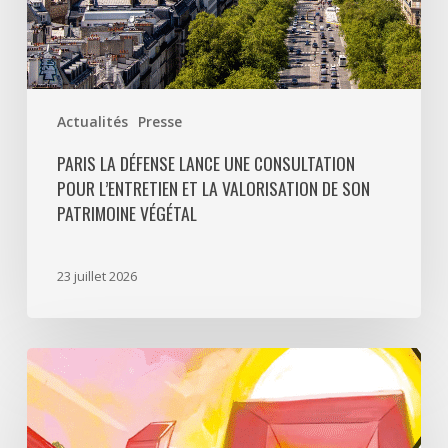
de
son
patrimoine
végétal
Actualités
Presse
PARIS LA DÉFENSE LANCE UNE CONSULTATION
POUR L’ENTRETIEN ET LA VALORISATION DE SON
PATRIMOINE VÉGÉTAL
23 juillet 2026
Paris
La
Défense
lance