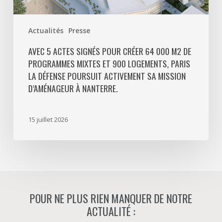
logements,
Paris
Actualités
Presse
La
Défense
AVEC 5 ACTES SIGNÉS POUR CRÉER 64 000 M2 DE
PROGRAMMES MIXTES ET 900 LOGEMENTS, PARIS
poursuit
LA DÉFENSE POURSUIT ACTIVEMENT SA MISSION
activement
D’AMÉNAGEUR À NANTERRE.
sa
mission
d’aménageur
15 juillet 2026
à
Nanterre.
POUR NE PLUS RIEN MANQUER DE NOTRE
ACTUALITÉ :