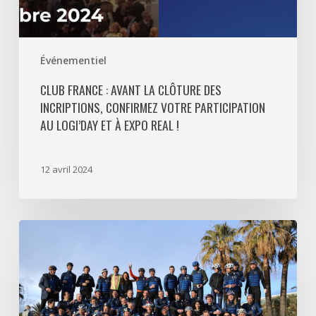
confirmez
votre
participation
Événementiel
au
Logi’day
CLUB FRANCE : AVANT LA CLÔTURE DES
et
INCRIPTIONS, CONFIRMEZ VOTRE PARTICIPATION
à
AU LOGI’DAY ET À EXPO REAL !
Expo
Real
12 avril 2024
!
À
Cannes,
l’association
Les
Cycles