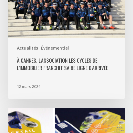
de
l’Immobilier
franchit
sa
8e
ligne
Actualités
Événementiel
d’arrivée
À CANNES, L’ASSOCIATION LES CYCLES DE
L’IMMOBILIER FRANCHIT SA 8E LIGNE D’ARRIVÉE
12 mars 2024
Un
cocktail
Club