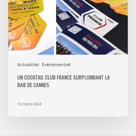
France
surplombant
la
baie
de
Cannes
Actualités
Événementiel
UN COCKTAIL CLUB FRANCE SURPLOMBANT LA
BAIE DE CANNES
12 mars 2024