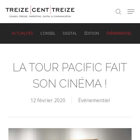
Skip
Men
to
search
main
content
ACTUALITÉS
CONSEIL
DIGITAL
ÉDITION
ÉVÉNEMENTIEL
LA TOUR PACIFIC FAIT
SON CINÉMA !
12 février 2020
Événementiel