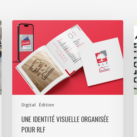
Une
S
identité
L
visuelle
a
organisée
r
pour
T
RLF
C
T
p
l
P
Digital
Édition
UNE IDENTITÉ VISUELLE ORGANISÉE
POUR RLF