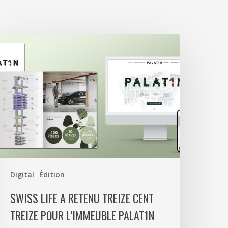
wiss
ife
etenu
reize
ent
reize
our
’immeuble
alat1n
Digital
Édition
SWISS LIFE A RETENU TREIZE CENT
TREIZE POUR L’IMMEUBLE PALAT1N