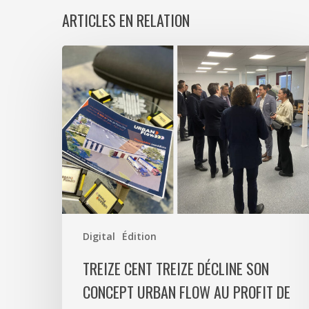
ARTICLES EN RELATION
Treize
Cent
Treize
décline
son
concept
Urban
Flow
au
profit
de
Digital
Édition
CERF
TREIZE CENT TREIZE DÉCLINE SON
ULOG
CONCEPT URBAN FLOW AU PROFIT DE