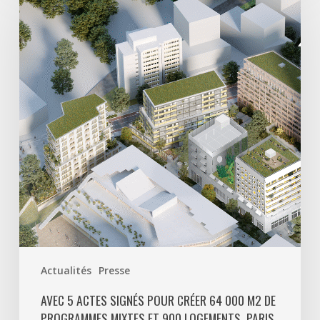
5
actes
signés
pour
créer
64
000
m2
de
programmes
mixtes
et
900
logements,
Paris
Actualités
Presse
La
Défense
AVEC 5 ACTES SIGNÉS POUR CRÉER 64 000 M2 DE
PROGRAMMES MIXTES ET 900 LOGEMENTS, PARIS
poursuit