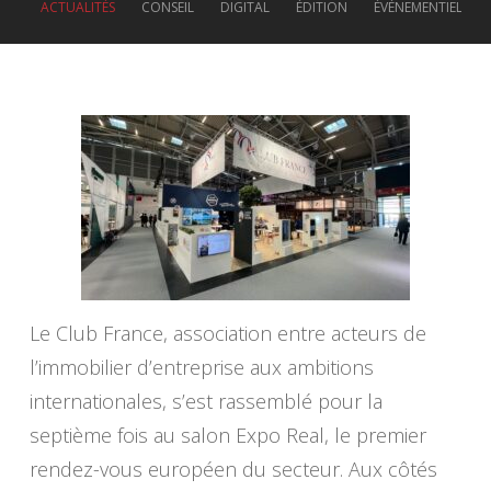
ACTUALITÉS
CONSEIL
DIGITAL
ÉDITION
ÉVÉNEMENTIEL
Le Club France, association entre acteurs de
l’immobilier d’entreprise aux ambitions
internationales, s’est rassemblé pour la
septième fois au salon Expo Real, le premier
rendez-vous européen du secteur. Aux côtés