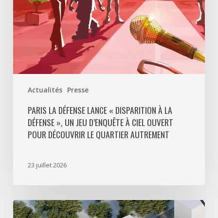
»,
un
jeu
d’enquête
à
ciel
ouvert
Actualités
Presse
pour
découvrir
PARIS LA DÉFENSE LANCE « DISPARITION À LA
DÉFENSE », UN JEU D’ENQUÊTE À CIEL OUVERT
le
POUR DÉCOUVRIR LE QUARTIER AUTREMENT
quartier
autrement
23 juillet 2026
Avec