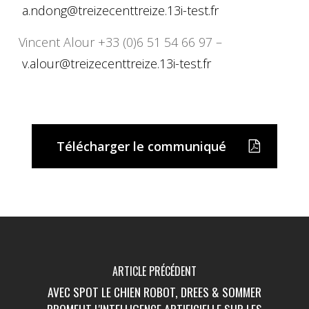
a.ndong@treizecenttreize.13i-test.fr
Vincent Alour +33 (0)6 51 54 66 97 –
v.alour@treizecenttreize.13i-test.fr
Télécharger le communiqué
ARTICLE PRÉCÉDENT
AVEC SPOT LE CHIEN ROBOT, DREES & SOMMER
PROMEUT L'INTELLIGENCE ARTIFICIELLE SUR LES