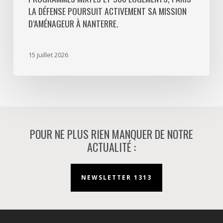
LA DÉFENSE POURSUIT ACTIVEMENT SA MISSION
activement
D’AMÉNAGEUR À NANTERRE.
sa
mission
d’aménageur
15 juillet 2026
à
Nanterre.
POUR NE PLUS RIEN MANQUER DE NOTRE
ACTUALITÉ :
NEWSLETTER 1313