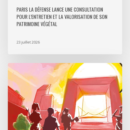
PARIS LA DÉFENSE LANCE UNE CONSULTATION
POUR L’ENTRETIEN ET LA VALORISATION DE SON
PATRIMOINE VÉGÉTAL
23 juillet 2026
Paris
La
Défense
lance
«
Disparition
à
La
Défense