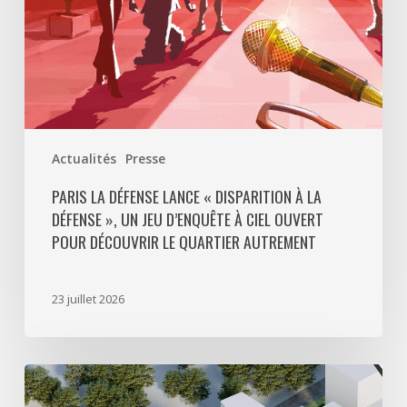
»,
un
jeu
d’enquête
à
ciel
ouvert
Actualités
Presse
pour
découvrir
PARIS LA DÉFENSE LANCE « DISPARITION À LA
DÉFENSE », UN JEU D’ENQUÊTE À CIEL OUVERT
le
POUR DÉCOUVRIR LE QUARTIER AUTREMENT
quartier
autrement
23 juillet 2026
Avec
5