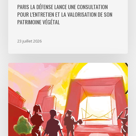
PARIS LA DÉFENSE LANCE UNE CONSULTATION
POUR L’ENTRETIEN ET LA VALORISATION DE SON
PATRIMOINE VÉGÉTAL
23 juillet 2026
Paris
La
Défense
lance
«
Disparition
à
La
Défense