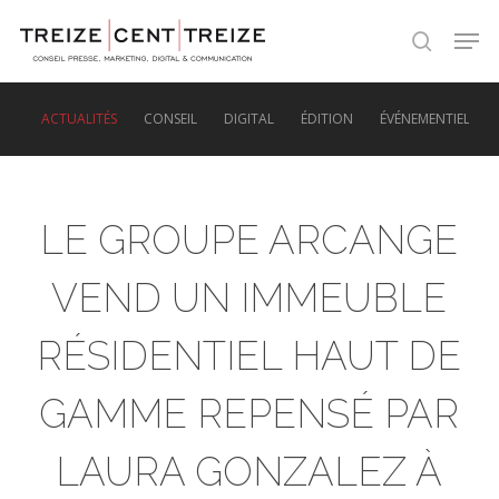
Skip
Men
to
search
main
content
ACTUALITÉS
CONSEIL
DIGITAL
ÉDITION
ÉVÉNEMENTIEL
LE GROUPE ARCANGE
VEND UN IMMEUBLE
RÉSIDENTIEL HAUT DE
GAMME REPENSÉ PAR
LAURA GONZALEZ À