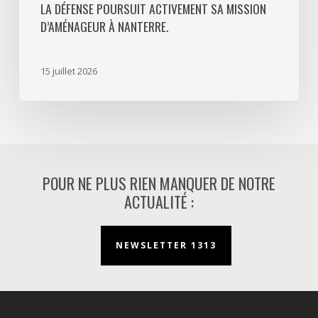
LA DÉFENSE POURSUIT ACTIVEMENT SA MISSION
activement
D’AMÉNAGEUR À NANTERRE.
sa
mission
d’aménageur
15 juillet 2026
à
Nanterre.
POUR NE PLUS RIEN MANQUER DE NOTRE
ACTUALITÉ :
NEWSLETTER 1313