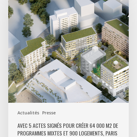
actes
signés
pour
créer
64
000
m2
de
programmes
mixtes
et
900
logements,
Paris
Actualités
Presse
La
Défense
AVEC 5 ACTES SIGNÉS POUR CRÉER 64 000 M2 DE
PROGRAMMES MIXTES ET 900 LOGEMENTS, PARIS
poursuit