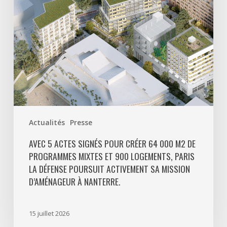
000
m2
de
programmes
mixtes
et
900
logements,
Paris
Actualités
Presse
La
Défense
AVEC 5 ACTES SIGNÉS POUR CRÉER 64 000 M2 DE
PROGRAMMES MIXTES ET 900 LOGEMENTS, PARIS
poursuit
LA DÉFENSE POURSUIT ACTIVEMENT SA MISSION
activement
D’AMÉNAGEUR À NANTERRE.
sa
mission
d’aménageur
15 juillet 2026
à