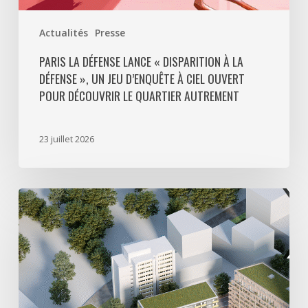
ciel
ouvert
Actualités
Presse
pour
découvrir
PARIS LA DÉFENSE LANCE « DISPARITION À LA
DÉFENSE », UN JEU D’ENQUÊTE À CIEL OUVERT
le
POUR DÉCOUVRIR LE QUARTIER AUTREMENT
quartier
autrement
23 juillet 2026
Avec
5
actes
signés
pour
créer
64