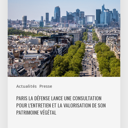
une
consultation
pour
l’entretien
et
la
valorisation
de
son
patrimoine
végétal
Actualités
Presse
PARIS LA DÉFENSE LANCE UNE CONSULTATION
POUR L’ENTRETIEN ET LA VALORISATION DE SON
PATRIMOINE VÉGÉTAL