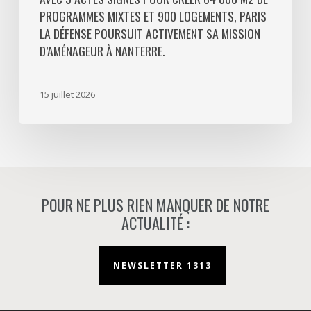
PROGRAMMES MIXTES ET 900 LOGEMENTS, PARIS
poursuit
LA DÉFENSE POURSUIT ACTIVEMENT SA MISSION
activement
D’AMÉNAGEUR À NANTERRE.
sa
mission
d’aménageur
15 juillet 2026
à
Nanterre.
POUR NE PLUS RIEN MANQUER DE NOTRE
ACTUALITÉ :
NEWSLETTER 1313