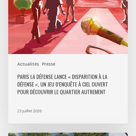
Défense
»,
un
jeu
d’enquête
à
ciel
ouvert
Actualités
Presse
pour
découvrir
PARIS LA DÉFENSE LANCE « DISPARITION À LA
DÉFENSE », UN JEU D’ENQUÊTE À CIEL OUVERT
le
POUR DÉCOUVRIR LE QUARTIER AUTREMENT
quartier
autrement
23 juillet 2026