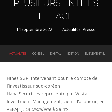
PLUSIEURS ENTITÉS
EIFFAGE
14 septembre 2022
Actualités
,
Presse
ACTUALITÉS
CONSEIL
DIGITAL
ÉDITION
ÉVÉNEMENTIEL
Hines SGP, intervenant pour le compte de
l’investisseur sud-coréen
Hana Securities représenté par Vestas
Investment Management, vient d’acquérir, en
VEFA[1],
La Distillerie
à Saint-