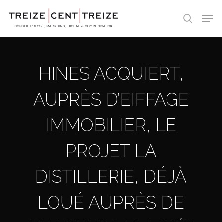
Skip
Men
to
search
main
content
HINES ACQUIERT,
AUPRÈS D’EIFFAGE
IMMOBILIER, LE
PROJET LA
DISTILLERIE, DÉJÀ
LOUÉ AUPRÈS DE