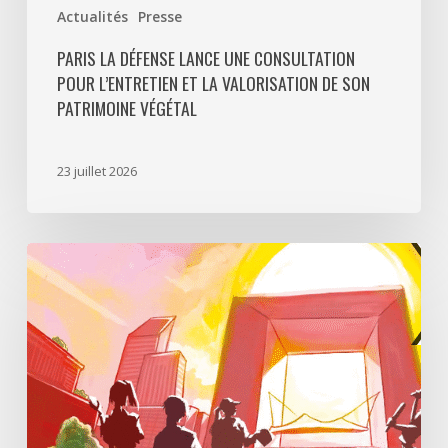
Actualités
Presse
PARIS LA DÉFENSE LANCE UNE CONSULTATION
POUR L’ENTRETIEN ET LA VALORISATION DE SON
PATRIMOINE VÉGÉTAL
23 juillet 2026
Paris
La
Défense
lance
«
Disparition
à
La