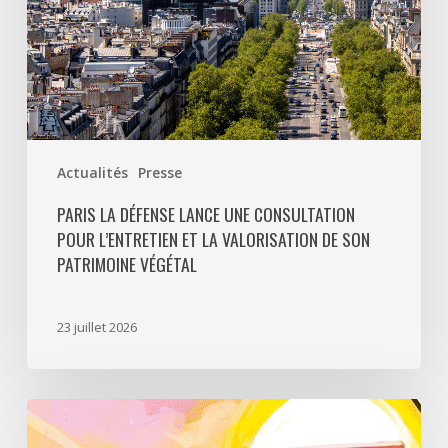
la
valorisation
de
son
patrimoine
végétal
Actualités
Presse
PARIS LA DÉFENSE LANCE UNE CONSULTATION
POUR L’ENTRETIEN ET LA VALORISATION DE SON
PATRIMOINE VÉGÉTAL
23 juillet 2026
Paris
La