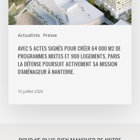
et
900
logements,
Paris
Actualités
Presse
La
Défense
AVEC 5 ACTES SIGNÉS POUR CRÉER 64 000 M2 DE
PROGRAMMES MIXTES ET 900 LOGEMENTS, PARIS
poursuit
LA DÉFENSE POURSUIT ACTIVEMENT SA MISSION
activement
D’AMÉNAGEUR À NANTERRE.
sa
mission
d’aménageur
15 juillet 2026
à
Nanterre.