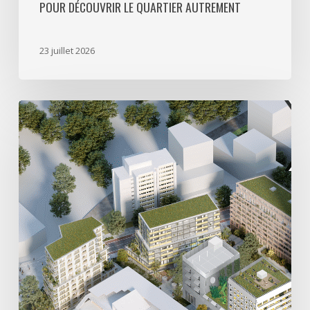
POUR DÉCOUVRIR LE QUARTIER AUTREMENT
quartier
autrement
23 juillet 2026
Avec
5
actes
signés
pour
créer
64
000
m2
de
programmes
mixtes