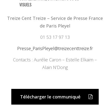
VISUELS
Treize Cent Treize – Service de Presse France
de Paris Pleyel
01 53 17 97 13
Presse_ParisPleyel@
treizecenttreize.fr
Contacts : Aurélie Caron – Estelle Elkaim –
Alain N’Dong
Télécharger le communiqué