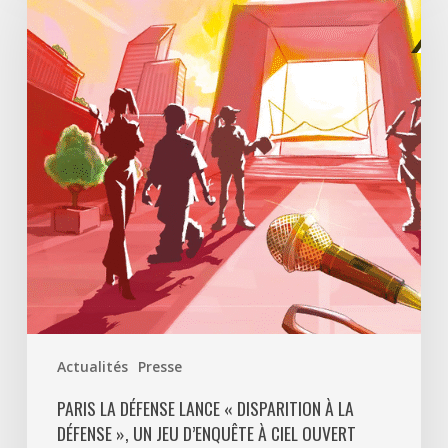
Défense
lance
«
Disparition
à
La
Défense
»,
un
jeu
d’enquête
à
ciel
ouvert
Actualités
Presse
pour
découvrir
PARIS LA DÉFENSE LANCE « DISPARITION À LA
DÉFENSE », UN JEU D’ENQUÊTE À CIEL OUVERT
le