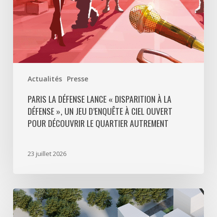
un
jeu
d’enquête
à
ciel
ouvert
Actualités
Presse
pour
découvrir
PARIS LA DÉFENSE LANCE « DISPARITION À LA
DÉFENSE », UN JEU D’ENQUÊTE À CIEL OUVERT
le
POUR DÉCOUVRIR LE QUARTIER AUTREMENT
quartier
autrement
23 juillet 2026
Avec
5