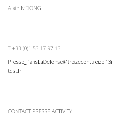
Alain N’DONG
T +33 (0)1 53 17 97 13
Presse_ParisLaDefense@treizecenttreize.13i-
test.fr
CONTACT PRESSE ACTIVITY