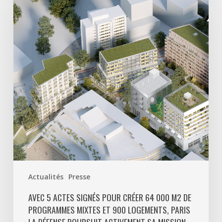
actes
signés
pour
créer
64
000
m2
de
programmes
mixtes
et
900
logements,
Paris
Actualités
Presse
La
Défense
AVEC 5 ACTES SIGNÉS POUR CRÉER 64 000 M2 DE
PROGRAMMES MIXTES ET 900 LOGEMENTS, PARIS
poursuit
LA DÉFENSE POURSUIT ACTIVEMENT SA MISSION
activement