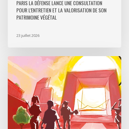
PARIS LA DÉFENSE LANCE UNE CONSULTATION
POUR L’ENTRETIEN ET LA VALORISATION DE SON
PATRIMOINE VÉGÉTAL
23 juillet 2026
Paris
La
Défense
lance
«
Disparition
à
La
Défense
»,