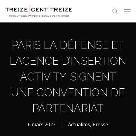
Skip
Men
to
search
main
content
PARIS LA DÉFENSE ET
L’AGENCE D’INSERTION
ACTIVITY’ SIGNENT
UNE CONVENTION DE
PARTENARIAT
6 mars 2023
Actualités
,
Presse