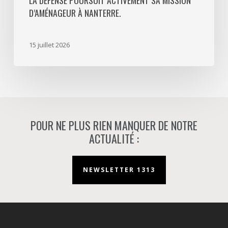
D’AMÉNAGEUR À NANTERRE.
sa
mission
d’aménageur
15 juillet 2026
à
Nanterre.
POUR NE PLUS RIEN MANQUER DE NOTRE
ACTUALITÉ :
NEWSLETTER 1313