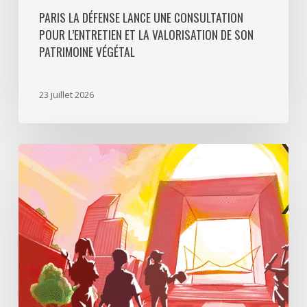
PARIS LA DÉFENSE LANCE UNE CONSULTATION
POUR L’ENTRETIEN ET LA VALORISATION DE SON
PATRIMOINE VÉGÉTAL
23 juillet 2026
Paris
La
Défense
lance
«
Disparition
à
La
Défense