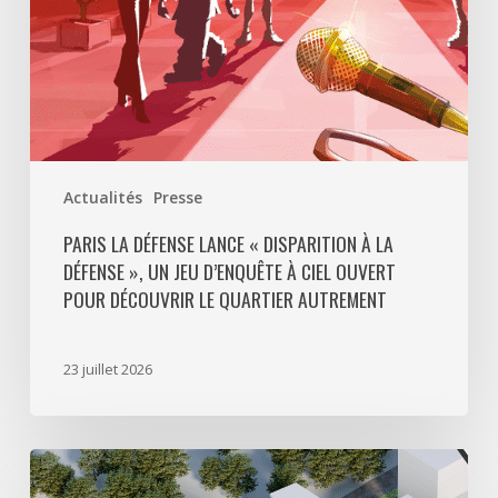
»,
un
jeu
d’enquête
à
ciel
ouvert
Actualités
Presse
pour
découvrir
PARIS LA DÉFENSE LANCE « DISPARITION À LA
DÉFENSE », UN JEU D’ENQUÊTE À CIEL OUVERT
le
POUR DÉCOUVRIR LE QUARTIER AUTREMENT
quartier
autrement
23 juillet 2026
Avec
5