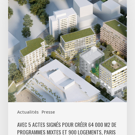
actes
signés
pour
créer
64
000
m2
de
programmes
mixtes
et
900
logements,
Paris
Actualités
Presse
La
Défense
AVEC 5 ACTES SIGNÉS POUR CRÉER 64 000 M2 DE
PROGRAMMES MIXTES ET 900 LOGEMENTS, PARIS
poursuit