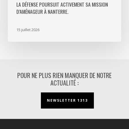
LA DÉFENSE POURSUIT ACTIVEMENT SA MISSION
activement
D’AMÉNAGEUR À NANTERRE.
sa
mission
d’aménageur
15 juillet 2026
à
Nanterre.
POUR NE PLUS RIEN MANQUER DE NOTRE
ACTUALITÉ :
NEWSLETTER 1313