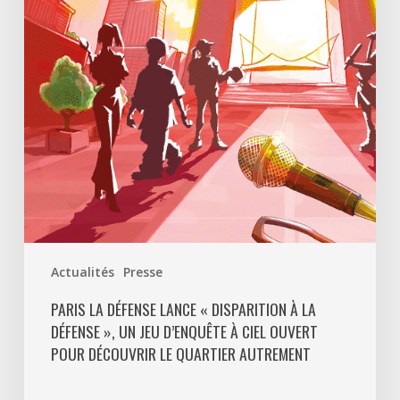
«
Disparition
à
La
Défense
»,
un
jeu
d’enquête
à
ciel
ouvert
Actualités
Presse
pour
découvrir
PARIS LA DÉFENSE LANCE « DISPARITION À LA
DÉFENSE », UN JEU D’ENQUÊTE À CIEL OUVERT
le
POUR DÉCOUVRIR LE QUARTIER AUTREMENT
quartier
autrement