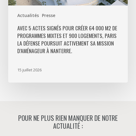
logements,
Paris
Actualités
Presse
La
Défense
AVEC 5 ACTES SIGNÉS POUR CRÉER 64 000 M2 DE
PROGRAMMES MIXTES ET 900 LOGEMENTS, PARIS
poursuit
LA DÉFENSE POURSUIT ACTIVEMENT SA MISSION
activement
D’AMÉNAGEUR À NANTERRE.
sa
mission
d’aménageur
15 juillet 2026
à
Nanterre.
POUR NE PLUS RIEN MANQUER DE NOTRE
ACTUALITÉ :