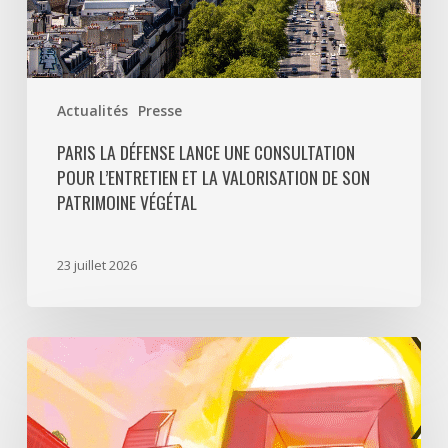
son
patrimoine
végétal
Actualités
Presse
PARIS LA DÉFENSE LANCE UNE CONSULTATION
POUR L’ENTRETIEN ET LA VALORISATION DE SON
PATRIMOINE VÉGÉTAL
23 juillet 2026
Paris
La
Défense
lance