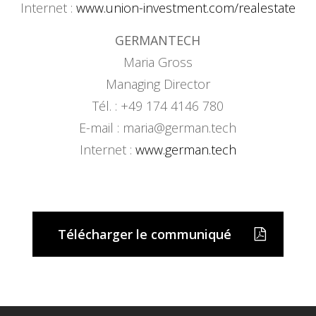
Internet :
www.union-investment.com/realestate
GERMANTECH
Maria Gross
Managing Director
Tél. : +49 174 4146 780
E-mail :
maria@german.tech
Internet :
www.german.tech
Télécharger le communiqué